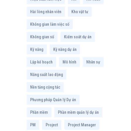
Hài lòng nhân viên
Kho vật tư
Không gian làm việc số
Không gian số
Kiểm soát dự án
Kỹ năng
Kỹ năng dự án
Lập kế hoạch
Mô hình
Nhân sự
Năng suất lao động
Nền tảng cộng tác
Phương pháp Quản lý Dự án
Phần mềm
Phần mềm quản lý dự án
PM
Project
Project Manager