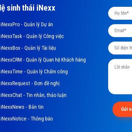
ệ sinh thái iNexx
iNexxPro - Quản lý Dự án
iNexxTask - Quản lý Công việc
iNexxBox - Quản lý Tài liệu
iNexxCRM - Quản lý Quan hệ Khách hàng
iNexxTime - Quản lý Chấm công
iNexxRequest - Đơn đề nghị
iNexxChat - Tin nhắn, thảo luận
iNexxNews - Bản tin
Gửi 
iNexxNotice - Thông báo