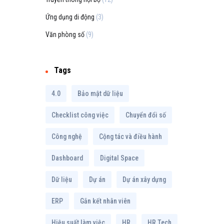
Ứng dụng di động
(3)
Văn phòng số
(9)
Tags
4.0
Bảo mật dữ liệu
Checklist công việc
Chuyển đổi số
Công nghệ
Cộng tác và điều hành
Dashboard
Digital Space
Dữ liệu
Dự án
Dự án xây dựng
ERP
Gắn kết nhân viên
Hiệu suất làm việc
HR
HR Tech