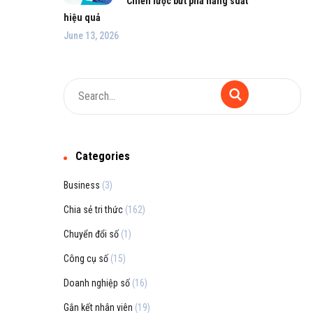
Chiến lược bứt phá năng suất
hiệu quả
June 13, 2026
Categories
Business
(3)
Chia sẻ tri thức
(162)
Chuyển đổi số
(1)
Công cụ số
(15)
Doanh nghiệp số
(16)
Gắn kết nhân viên
(19)