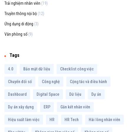
Trải nghiệm nhân viên
(19)
Truyền thông nội bộ
(12)
Ứng dụng di động
(3)
Văn phòng số
(9)
Tags
4.0
Bảo mật dữ liệu
Checklist công việc
Chuyển đổi số
Công nghệ
Cộng tác và điều hành
Dashboard
Digital Space
Dữ liệu
Dự án
Dự án xây dựng
ERP
Gắn kết nhân viên
Hiệu suất làm việc
HR
HR Tech
Hài lòng nhân viên