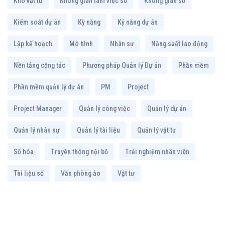
Kho vật tư
Không gian làm việc số
Không gian số
Kiểm soát dự án
Kỹ năng
Kỹ năng dự án
Lập kế hoạch
Mô hình
Nhân sự
Năng suất lao động
Nền tảng cộng tác
Phương pháp Quản lý Dự án
Phần mềm
Phần mềm quản lý dự án
PM
Project
Project Manager
Quản lý công việc
Quản lý dự án
Quản lý nhân sự
Quản lý tài liệu
Quản lý vật tư
Số hóa
Truyền thông nội bộ
Trải nghiệm nhân viên
Tài liệu số
Văn phòng ảo
Vật tư