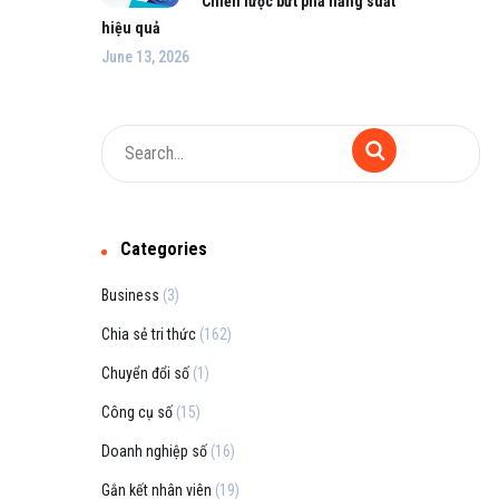
Chiến lược bứt phá năng suất
hiệu quả
June 13, 2026
Categories
Business
(3)
Chia sẻ tri thức
(162)
Chuyển đổi số
(1)
Công cụ số
(15)
Doanh nghiệp số
(16)
Gắn kết nhân viên
(19)