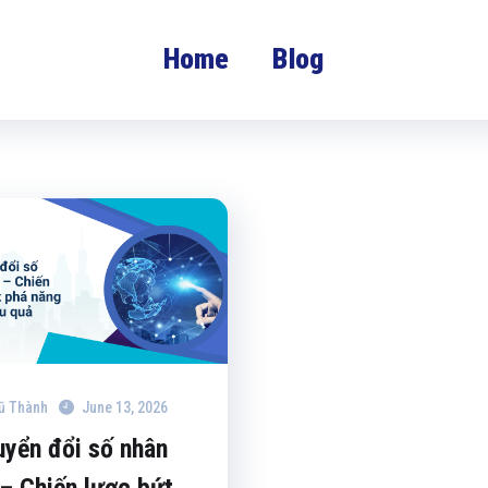
Home
Blog
ũ Thành
June 13, 2026
yển đổi số nhân
– Chiến lược bứt