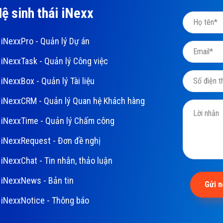
ệ sinh thái iNexx
iNexxPro - Quản lý Dự án
iNexxTask - Quản lý Công việc
iNexxBox - Quản lý Tài liệu
iNexxCRM - Quản lý Quan hệ Khách hàng
iNexxTime - Quản lý Chấm công
iNexxRequest - Đơn đề nghị
iNexxChat - Tin nhắn, thảo luận
iNexxNews - Bản tin
Gửi 
iNexxNotice - Thông báo