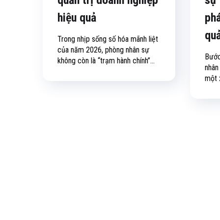
hiệu quả
phá
qu
Trong nhịp sống số hóa mãnh liệt
của năm 2026, phòng nhân sự
Bước
không còn là “trạm hành chính”...
nhân
một 