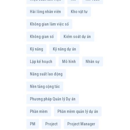
Hài lòng nhân viên
Kho vật tư
Không gian làm việc số
Không gian số
Kiểm soát dự án
Kỹ năng
Kỹ năng dự án
Lập kế hoạch
Mô hình
Nhân sự
Năng suất lao động
Nền tảng cộng tác
Phương pháp Quản lý Dự án
Phần mềm
Phần mềm quản lý dự án
PM
Project
Project Manager