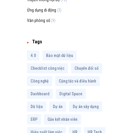
Ứng dụng di động
(3)
Văn phòng số
(9)
Tags
4.0
Bảo mật dữ liệu
Checklist công việc
Chuyển đổi số
Công nghệ
Cộng tác và điều hành
Dashboard
Digital Space
Dữ liệu
Dự án
Dự án xây dựng
ERP
Gắn kết nhân viên
Hiệu suất làm việc
HR
HR Tech