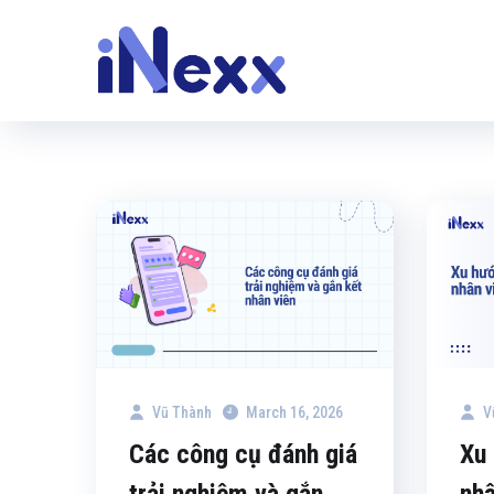
Vũ Thành
March 16, 2026
V
Các công cụ đánh giá
Xu 
trải nghiệm và gắn
nhâ