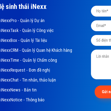
ệ sinh thái iNexx
iNexxPro - Quản lý Dự án
iNexxTask - Quản lý Công việc
iNexxBox - Quản lý Tài liệu
iNexxCRM - Quản lý Quan hệ Khách hàng
iNexxTime - Quản lý Chấm công
iNexxRequest - Đơn đề nghị
iNexxChat - Tin nhắn, thảo luận
iNexxNews - Bản tin
Gửi 
iNexxNotice - Thông báo