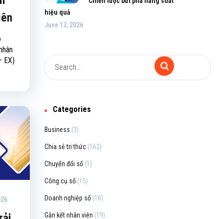
Chiến lược bứt phá năng suất
hiệu quả
iên
June 13, 2026
o
 nhân
– EX)
Categories
Business
(3)
Chia sẻ tri thức
(162)
Chuyển đổi số
(1)
Công cụ số
(15)
Doanh nghiệp số
(16)
026
Gắn kết nhân viên
(19)
rải