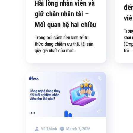
Hài lòng nhân viên và
đến
giữ chân nhân tài –
viê
Mối quan hệ hai chiều
Trong
Trong bối cảnh nền kinh tế tri
khái
thức đang chiếm ưu thế, tài sản
(Emp
quý giá nhất của một...
trở...
Vũ Thành
March 7, 2026