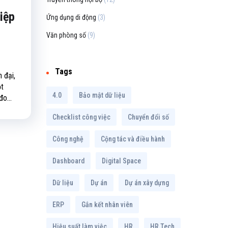
iệp
Ứng dụng di động
(3)
i
Văn phòng số
(9)
Tags
 đại,
ột
4.0
Bảo mật dữ liệu
o...
Checklist công việc
Chuyển đổi số
Công nghệ
Cộng tác và điều hành
Dashboard
Digital Space
Dữ liệu
Dự án
Dự án xây dựng
ERP
Gắn kết nhân viên
Hiệu suất làm việc
HR
HR Tech