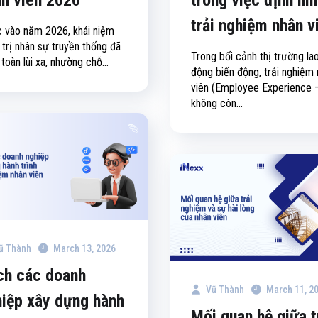
trải nghiệm nhân v
 vào năm 2026, khái niệm
 trị nhân sự truyền thống đã
Trong bối cảnh thị trường la
toàn lùi xa, nhường chỗ...
động biến động, trải nghiệm
viên (Employee Experience 
không còn...
ũ Thành
March 13, 2026
ch các doanh
Vũ Thành
March 11, 2
iệp xây dựng hành
Mối quan hệ giữa t