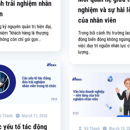
nh trải nghiệm nhân
nghiệm và sự hài l
n
của nhân viên
 kỷ nguyên quản trị hiện đại,
 niệm “khách hàng là thượng
Trong bối cảnh thị trường la
hông còn chỉ gói gọn...
động biến động không ngừng
việc duy trì nguồn nhân lực 
lượng...
ũ Thành
March 11, 2026
 yếu tố tác động
Vũ Thành
March 10, 2