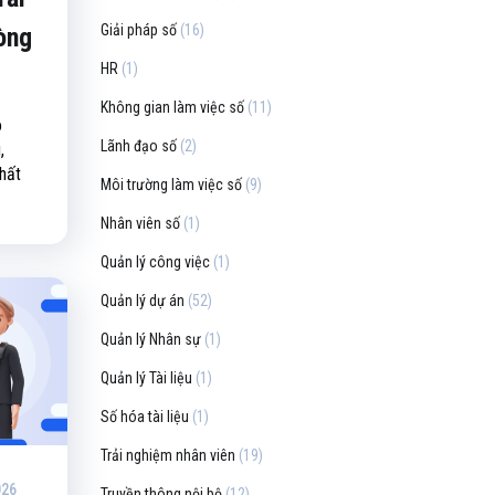
Giải pháp số
(16)
òng
HR
(1)
Không gian làm việc số
(11)
o
Lãnh đạo số
(2)
,
chất
Môi trường làm việc số
(9)
Nhân viên số
(1)
Quản lý công việc
(1)
Quản lý dự án
(52)
Quản lý Nhân sự
(1)
Quản lý Tài liệu
(1)
Số hóa tài liệu
(1)
Trải nghiệm nhân viên
(19)
026
Truyền thông nội bộ
(12)