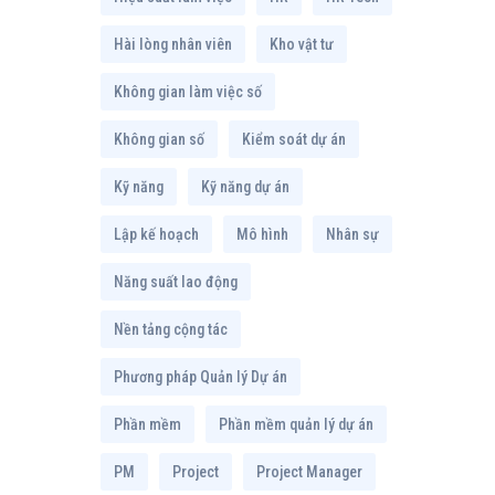
Hài lòng nhân viên
Kho vật tư
Không gian làm việc số
Không gian số
Kiểm soát dự án
Kỹ năng
Kỹ năng dự án
Lập kế hoạch
Mô hình
Nhân sự
Năng suất lao động
Nền tảng cộng tác
Phương pháp Quản lý Dự án
Phần mềm
Phần mềm quản lý dự án
PM
Project
Project Manager