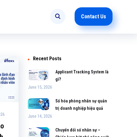
Contact Us
Recent Posts
Applicant Tracking System là
gì?
June 15, 2026
Số hóa phòng nhân sự quản
trị doanh nghiệp hiệu quả
026
June 14, 2026
ạo
Chuyển đổi số nhân sự –
nh