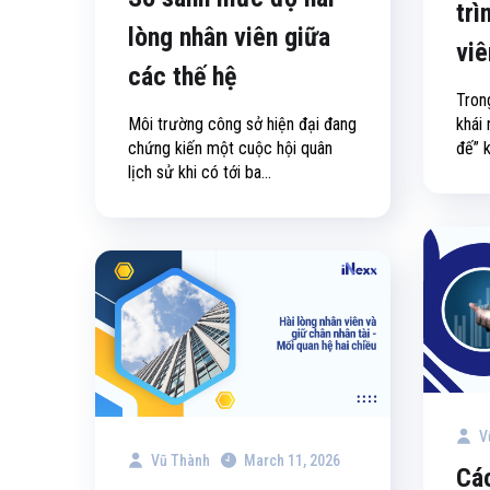
trì
lòng nhân viên giữa
viê
các thế hệ
Trong
Môi trường công sở hiện đại đang
khái
chứng kiến một cuộc hội quân
đế” k
lịch sử khi có tới ba...
V
Vũ Thành
March 11, 2026
Các