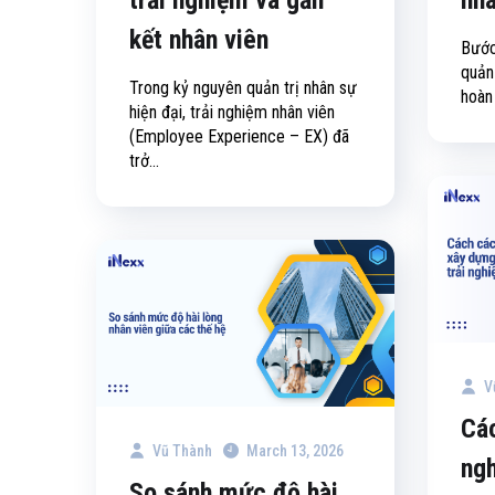
kết nhân viên
Bước
quản
Trong kỷ nguyên quản trị nhân sự
hoàn 
hiện đại, trải nghiệm nhân viên
(Employee Experience – EX) đã
trở...
V
Cá
Vũ Thành
March 13, 2026
ngh
So sánh mức độ hài