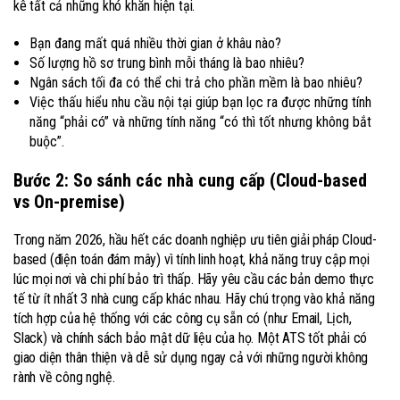
kê tất cả những khó khăn hiện tại.
Bạn đang mất quá nhiều thời gian ở khâu nào?
Số lượng hồ sơ trung bình mỗi tháng là bao nhiêu?
Ngân sách tối đa có thể chi trả cho phần mềm là bao nhiêu?
Việc thấu hiểu nhu cầu nội tại giúp bạn lọc ra được những tính
năng “phải có” và những tính năng “có thì tốt nhưng không bắt
buộc”.
Bước 2: So sánh các nhà cung cấp (Cloud-based
vs On-premise)
Trong năm 2026, hầu hết các doanh nghiệp ưu tiên giải pháp Cloud-
based (điện toán đám mây) vì tính linh hoạt, khả năng truy cập mọi
lúc mọi nơi và chi phí bảo trì thấp. Hãy yêu cầu các bản demo thực
tế từ ít nhất 3 nhà cung cấp khác nhau. Hãy chú trọng vào khả năng
tích hợp của hệ thống với các công cụ sẵn có (như Email, Lịch,
Slack) và chính sách bảo mật dữ liệu của họ. Một ATS tốt phải có
giao diện thân thiện và dễ sử dụng ngay cả với những người không
rành về công nghệ.