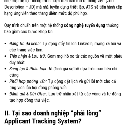
như một bộ lọc thông minh. Dựa trên bản mô tả công việc (Job
Description – JD) mà nhà tuyển dụng thiết lập, ATS sẽ tiến hành xếp
hạng ứng viên theo thang điểm mức độ phù hợp.
Quy trình chuẩn trên một hệ thống
công nghệ tuyển dụng
thường
bao gồm các bước khép kín:
Đăng tin đa kênh:
Tự động đẩy tin lên LinkedIn, mạng xã hội và
các trang việc làm.
Tiếp nhận & Lưu trữ:
Gom mọi hồ sơ từ các nguồn về một phễu
duy nhất.
Sàng lọc & Phân loại:
AI đánh giá sơ bộ dựa trên các tiêu chí
cứng.
Phối hợp phỏng vấn:
Tự động đặt lịch và gửi lời mời cho cả
ứng viên lẫn hội đồng phỏng vấn.
Đánh giá & Gửi Offer:
Lưu trữ nhận xét từ các vòng và tự động
tạo hợp đồng thử việc.
II. Tại sao doanh nghiệp “phải lòng”
Applicant Tracking System?