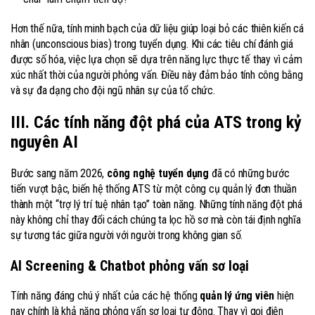
Hơn thế nữa, tính minh bạch của dữ liệu giúp loại bỏ các thiên kiến cá
nhân (unconscious bias) trong tuyển dụng. Khi các tiêu chí đánh giá
được số hóa, việc lựa chọn sẽ dựa trên năng lực thực tế thay vì cảm
xúc nhất thời của người phỏng vấn. Điều này đảm bảo tính công bằng
và sự đa dạng cho đội ngũ nhân sự của tổ chức.
III. Các tính năng đột phá của ATS trong kỷ
nguyên AI
Bước sang năm 2026,
công nghệ tuyển dụng
đã có những bước
tiến vượt bậc, biến hệ thống ATS từ một công cụ quản lý đơn thuần
thành một “trợ lý trí tuệ nhân tạo” toàn năng. Những tính năng đột phá
này không chỉ thay đổi cách chúng ta lọc hồ sơ mà còn tái định nghĩa
sự tương tác giữa người với người trong không gian số.
AI Screening & Chatbot phỏng vấn sơ loại
Tính năng đáng chú ý nhất của các hệ thống
quản lý ứng viên
hiện
nay chính là khả năng phỏng vấn sơ loại tự động. Thay vì gọi điện