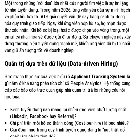
Một trong những “nỗi đau” lớn nhất của người tìm việc là sự im lặng
từ nhà tuyển dụng. Trong năm 2026, ứng viên yêu cầu sự minh bạch
và phản hồi tức thì. ATS giải quyết vấn đề này bằng cách tự động
hóa quy trình giao tiếp. Ngay khi ứng viên nộp hồ sơ, họ nhận được
thư xác nhận. Khi hồ sơ bị loại hoặc được chọn vào vòng trong, một
email cá nhân hóa sẽ được gửi đi tự động. Sự chuyên nghiệp này xây
dựng thương hiệu tuyển dụng mạnh mẽ, khiến ứng viên dù bị từ chối
vẫn giữ ấn tượng tốt về doanh nghiệp.
Quản trị dựa trên dữ liệu (Data-driven Hiring)
Sức mạnh thực sự của việc hiểu rõ
Applicant Tracking System là
gì
nằm ở khả năng phân tích chỉ số People Analytics. Hệ thống cung
cấp các báo cáo trực quan giúp nhà quản trị trả lời những câu hỏi
hóc búa:
Kênh tuyển dụng nào mang lại nhiều ứng viên chất lượng nhất
(LinkedIn, Facebook hay Referral)?
Chi phí trên mỗi hồ sơ thành công (Cost-per-hire) là bao nhiêu?
Giai đoạn nào trong quy trình tuyển dụng đang là “nút thắt cổ
chai” làm chậm tiến độ?