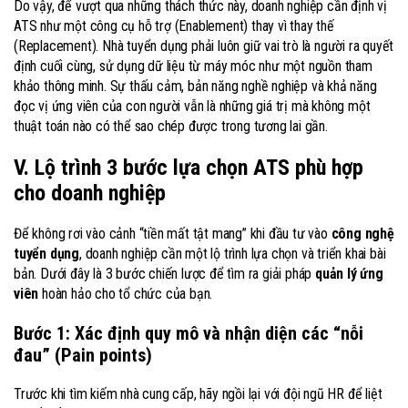
Do vậy, để vượt qua những thách thức này, doanh nghiệp cần định vị
ATS như một công cụ hỗ trợ (Enablement) thay vì thay thế
(Replacement). Nhà tuyển dụng phải luôn giữ vai trò là người ra quyết
định cuối cùng, sử dụng dữ liệu từ máy móc như một nguồn tham
khảo thông minh. Sự thấu cảm, bản năng nghề nghiệp và khả năng
đọc vị ứng viên của con người vẫn là những giá trị mà không một
thuật toán nào có thể sao chép được trong tương lai gần.
V. Lộ trình 3 bước lựa chọn ATS phù hợp
cho doanh nghiệp
Để không rơi vào cảnh “tiền mất tật mang” khi đầu tư vào
công nghệ
tuyển dụng
, doanh nghiệp cần một lộ trình lựa chọn và triển khai bài
bản. Dưới đây là 3 bước chiến lược để tìm ra giải pháp
quản lý ứng
viên
hoàn hảo cho tổ chức của bạn.
Bước 1: Xác định quy mô và nhận diện các “nỗi
đau” (Pain points)
Trước khi tìm kiếm nhà cung cấp, hãy ngồi lại với đội ngũ HR để liệt