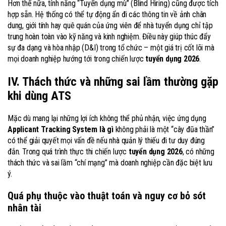
Hơn thế nữa, tính năng “Tuyển dụng mù” (Blind Hiring) cũng được tích
hợp sẵn. Hệ thống có thể tự động ẩn đi các thông tin về ảnh chân
dung, giới tính hay quê quán của ứng viên để nhà tuyển dụng chỉ tập
trung hoàn toàn vào kỹ năng và kinh nghiệm. Điều này giúp thúc đẩy
sự đa dạng và hòa nhập (D&I) trong tổ chức – một giá trị cốt lõi mà
mọi doanh nghiệp hướng tới trong chiến lược
tuyển dụng 2026
.
IV. Thách thức và những sai lầm thường gặp
khi dùng ATS
Mặc dù mang lại những lợi ích không thể phủ nhận, việc ứng dụng
Applicant Tracking System là gì
không phải là một “cây đũa thần”
có thể giải quyết mọi vấn đề nếu nhà quản lý thiếu đi tư duy đúng
đắn. Trong quá trình thực thi chiến lược
tuyển dụng 2026
, có những
thách thức và sai lầm “chí mạng” mà doanh nghiệp cần đặc biệt lưu
ý.
Quá phụ thuộc vào thuật toán và nguy cơ bỏ sót
nhân tài