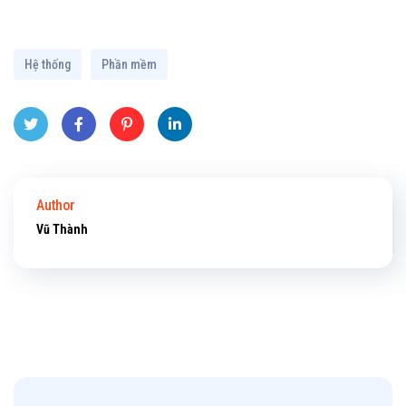
Hệ thống
Phần mềm
Twitt
Face
Pinte
Linke
er
book
rest
dIn
Author
Vũ Thành