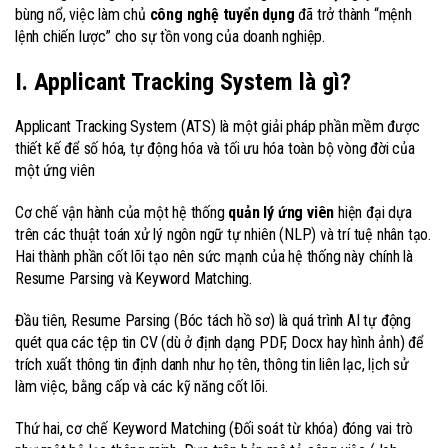
bùng nổ, việc làm chủ
công nghệ tuyển dụng
đã trở thành “mệnh
lệnh chiến lược” cho sự tồn vong của doanh nghiệp.
I. Applicant Tracking System là gì?
Applicant Tracking System (ATS) là một giải pháp phần mềm được
thiết kế để số hóa, tự động hóa và tối ưu hóa toàn bộ vòng đời của
một ứng viên
Cơ chế vận hành của một hệ thống
quản lý ứng viên
hiện đại dựa
trên các thuật toán xử lý ngôn ngữ tự nhiên (NLP) và trí tuệ nhân tạo.
Hai thành phần cốt lõi tạo nên sức mạnh của hệ thống này chính là
Resume Parsing và Keyword Matching.
Đầu tiên, Resume Parsing (Bóc tách hồ sơ) là quá trình AI tự động
quét qua các tệp tin CV (dù ở định dạng PDF, Docx hay hình ảnh) để
trích xuất thông tin định danh như họ tên, thông tin liên lạc, lịch sử
làm việc, bằng cấp và các kỹ năng cốt lõi.
Thứ hai, cơ chế Keyword Matching (Đối soát từ khóa) đóng vai trò