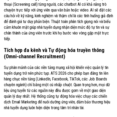
thoại (Screening call) từng người, các chatbot AI có khả năng trò
chuyện trực tiếp với ứng viên qua văn bản hoặc video. AI sẽ đặt các
câu hỏi về kỹ năng, kinh nghiệm và thậm chí là các tình huống giả định
để đánh giá tư duy phản biện. Thuật toán phân tích giọng nói và biểu
cảm khuôn mặt giúp nhà tuyển dụng nhận diện mức độ tự tin và sự
chân thành của ứng viên trước khi họ bước vào vòng gặp mặt trực
tiếp.
Tích hợp đa kênh và Tự động hóa truyền thông
(Omni-channel Recruitment)
Sự phân mảnh của các nền tảng mạng xã hội khiến việc quản lý tin
tuyển dụng trở nên phức tạp. ATS 2026 cho phép bạn đăng tin lên
hàng chục nền tảng (LinkedIn, Facebook, TikTok, các Job Boards
chuyên ngành) chỉ bằng một cú nhấp chuột. Quan trọng hơn, mọi dữ
liệu ứng tuyển từ các nguồn này đều được gom về một giao diện
quản lý duy nhất. Hệ thống cũng tự động hóa việc chạy các chiến
dịch Email Marketing để nuôi dưỡng ứng viên, đảm bảo thương hiệu
nhà tuyển dụng luôn hiện diện trong tâm trí nhân tài.