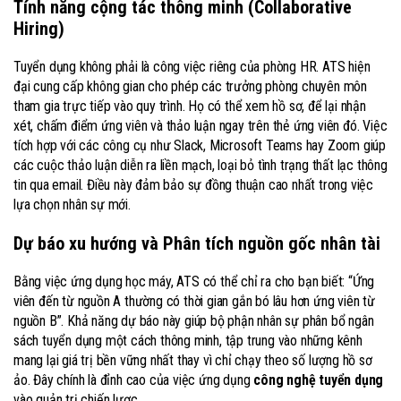
Tính năng cộng tác thông minh (Collaborative
Hiring)
Tuyển dụng không phải là công việc riêng của phòng HR. ATS hiện
đại cung cấp không gian cho phép các trưởng phòng chuyên môn
tham gia trực tiếp vào quy trình. Họ có thể xem hồ sơ, để lại nhận
xét, chấm điểm ứng viên và thảo luận ngay trên thẻ ứng viên đó. Việc
tích hợp với các công cụ như Slack, Microsoft Teams hay Zoom giúp
các cuộc thảo luận diễn ra liền mạch, loại bỏ tình trạng thất lạc thông
tin qua email. Điều này đảm bảo sự đồng thuận cao nhất trong việc
lựa chọn nhân sự mới.
Dự báo xu hướng và Phân tích nguồn gốc nhân tài
Bằng việc ứng dụng học máy, ATS có thể chỉ ra cho bạn biết: “Ứng
viên đến từ nguồn A thường có thời gian gắn bó lâu hơn ứng viên từ
nguồn B”. Khả năng dự báo này giúp bộ phận nhân sự phân bổ ngân
sách tuyển dụng một cách thông minh, tập trung vào những kênh
mang lại giá trị bền vững nhất thay vì chỉ chạy theo số lượng hồ sơ
ảo. Đây chính là đỉnh cao của việc ứng dụng
công nghệ tuyển dụng
vào quản trị chiến lược.