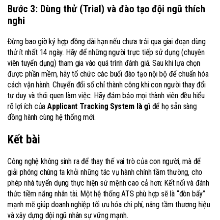
Bước 3: Dùng thử (Trial) và đào tạo đội ngũ thích
nghi
Đừng bao giờ ký hợp đồng dài hạn nếu chưa trải qua giai đoạn dùng
thử ít nhất 14 ngày. Hãy để những người trực tiếp sử dụng (chuyên
viên tuyển dụng) tham gia vào quá trình đánh giá. Sau khi lựa chọn
được phần mềm, hãy tổ chức các buổi đào tạo nội bộ để chuẩn hóa
cách vận hành. Chuyển đổi số chỉ thành công khi con người thay đổi
tư duy và thói quen làm việc. Hãy đảm bảo mọi thành viên đều hiểu
rõ lợi ích của
Applicant Tracking System là gì
để họ sẵn sàng
đồng hành cùng hệ thống mới.
Kết bài
Công nghệ không sinh ra để thay thế vai trò của con người, mà để
giải phóng chúng ta khỏi những tác vụ hành chính tầm thường, cho
phép nhà tuyển dụng thực hiện sứ mệnh cao cả hơn: Kết nối và đánh
thức tiềm năng nhân tài. Một hệ thống ATS phù hợp sẽ là “đòn bẩy”
mạnh mẽ giúp doanh nghiệp tối ưu hóa chi phí, nâng tầm thương hiệu
và xây dựng đội ngũ nhân sự vững mạnh.