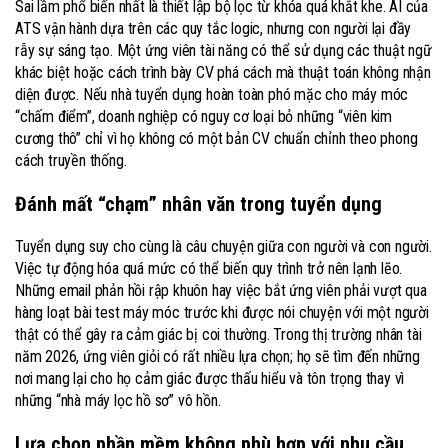
Sai lầm phổ biến nhất là thiết lập bộ lọc từ khóa quá khắt khe. AI của
ATS vận hành dựa trên các quy tắc logic, nhưng con người lại đầy
rẫy sự sáng tạo. Một ứng viên tài năng có thể sử dụng các thuật ngữ
khác biệt hoặc cách trình bày CV phá cách mà thuật toán không nhận
diện được. Nếu nhà tuyển dụng hoàn toàn phó mặc cho máy móc
“chấm điểm”, doanh nghiệp có nguy cơ loại bỏ những “viên kim
cương thô” chỉ vì họ không có một bản CV chuẩn chỉnh theo phong
cách truyền thống.
Đánh mất “chạm” nhân văn trong tuyển dụng
Tuyển dụng suy cho cùng là câu chuyện giữa con người và con người.
Việc tự động hóa quá mức có thể biến quy trình trở nên lạnh lẽo.
Những email phản hồi rập khuôn hay việc bắt ứng viên phải vượt qua
hàng loạt bài test máy móc trước khi được nói chuyện với một người
thật có thể gây ra cảm giác bị coi thường. Trong thị trường nhân tài
năm 2026, ứng viên giỏi có rất nhiều lựa chọn; họ sẽ tìm đến những
nơi mang lại cho họ cảm giác được thấu hiểu và tôn trọng thay vì
những “nhà máy lọc hồ sơ” vô hồn.
Lựa chọn phần mềm không phù hợp với nhu cầu