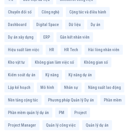
Chuyển đổi số
Công nghệ
Cộng tác và điều hành
Dashboard
Digital Space
Dữ liệu
Dự án
Dự án xây dựng
ERP
Gắn kết nhân viên
Hiệu suất làm việc
HR
HR Tech
Hài lòng nhân viên
Kho vật tư
Không gian làm việc số
Không gian số
Kiểm soát dự án
Kỹ năng
Kỹ năng dự án
Lập kế hoạch
Mô hình
Nhân sự
Năng suất lao động
Nền tảng cộng tác
Phương pháp Quản lý Dự án
Phần mềm
Phần mềm quản lý dự án
PM
Project
Project Manager
Quản lý công việc
Quản lý dự án