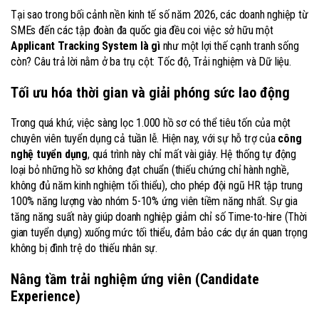
Tại sao trong bối cảnh nền kinh tế số năm 2026, các doanh nghiệp từ
SMEs đến các tập đoàn đa quốc gia đều coi việc sở hữu một
Applicant Tracking System là gì
như một lợi thế cạnh tranh sống
còn? Câu trả lời nằm ở ba trụ cột: Tốc độ, Trải nghiệm và Dữ liệu.
Tối ưu hóa thời gian và giải phóng sức lao động
Trong quá khứ, việc sàng lọc 1.000 hồ sơ có thể tiêu tốn của một
chuyên viên tuyển dụng cả tuần lễ. Hiện nay, với sự hỗ trợ của
công
nghệ tuyển dụng
, quá trình này chỉ mất vài giây. Hệ thống tự động
loại bỏ những hồ sơ không đạt chuẩn (thiếu chứng chỉ hành nghề,
không đủ năm kinh nghiệm tối thiểu), cho phép đội ngũ HR tập trung
100% năng lượng vào nhóm 5-10% ứng viên tiềm năng nhất. Sự gia
tăng năng suất này giúp doanh nghiệp giảm chỉ số Time-to-hire (Thời
gian tuyển dụng) xuống mức tối thiểu, đảm bảo các dự án quan trọng
không bị đình trệ do thiếu nhân sự.
Nâng tầm trải nghiệm ứng viên (Candidate
Experience)