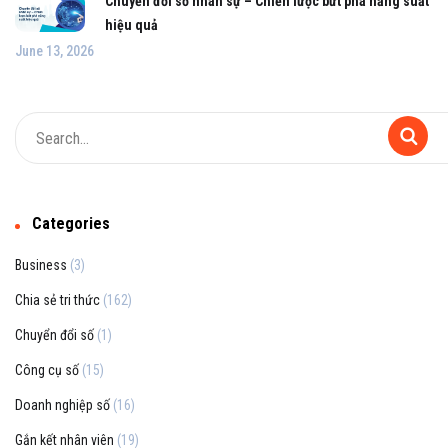
Chuyển đổi số nhân sự – Chiến lược bứt phá năng suất
hiệu quả
June 13, 2026
Categories
Business
(3)
Chia sẻ tri thức
(162)
Chuyển đổi số
(1)
Công cụ số
(15)
Doanh nghiệp số
(16)
Gắn kết nhân viên
(19)