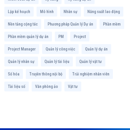
Lập kế hoạch
Mô hình
Nhân sự
Năng suất lao động
Nền tảng cộng tác
Phương pháp Quản lý Dự án
Phần mềm
Phần mềm quản lý dự án
PM
Project
Project Manager
Quản lý công việc
Quản lý dự án
Quản lý nhân sự
Quản lý tài liệu
Quản lý vật tư
Số hóa
Truyền thông nội bộ
Trải nghiệm nhân viên
Tài liệu số
Văn phòng ảo
Vật tư