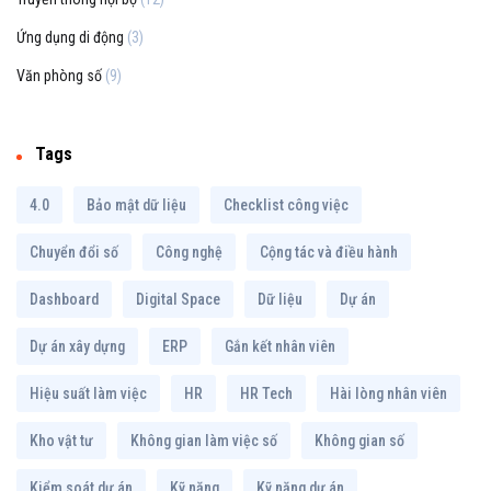
Ứng dụng di động
(3)
Văn phòng số
(9)
Tags
4.0
Bảo mật dữ liệu
Checklist công việc
Chuyển đổi số
Công nghệ
Cộng tác và điều hành
Dashboard
Digital Space
Dữ liệu
Dự án
Dự án xây dựng
ERP
Gắn kết nhân viên
Hiệu suất làm việc
HR
HR Tech
Hài lòng nhân viên
Kho vật tư
Không gian làm việc số
Không gian số
Kiểm soát dự án
Kỹ năng
Kỹ năng dự án