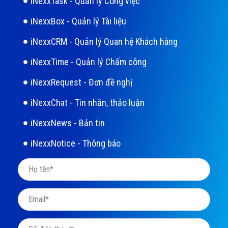
iNexxTask - Quản lý Công việc
iNexxBox - Quản lý Tài liệu
iNexxCRM - Quản lý Quan hệ Khách hàng
iNexxTime - Quản lý Chấm công
iNexxRequest - Đơn đề nghị
iNexxChat - Tin nhắn, thảo luận
iNexxNews - Bản tin
iNexxNotice - Thông báo