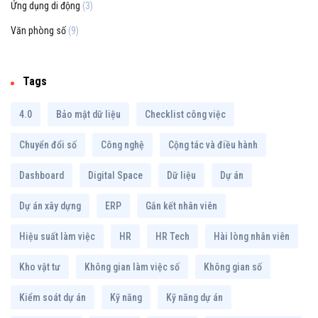
Ứng dụng di động
(3)
Văn phòng số
(9)
Tags
4.0
Bảo mật dữ liệu
Checklist công việc
Chuyển đổi số
Công nghệ
Cộng tác và điều hành
Dashboard
Digital Space
Dữ liệu
Dự án
Dự án xây dựng
ERP
Gắn kết nhân viên
Hiệu suất làm việc
HR
HR Tech
Hài lòng nhân viên
Kho vật tư
Không gian làm việc số
Không gian số
Kiểm soát dự án
Kỹ năng
Kỹ năng dự án