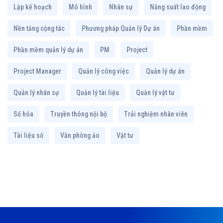
Lập kế hoạch
Mô hình
Nhân sự
Năng suất lao động
Nền tảng cộng tác
Phương pháp Quản lý Dự án
Phần mềm
Phần mềm quản lý dự án
PM
Project
Project Manager
Quản lý công việc
Quản lý dự án
Quản lý nhân sự
Quản lý tài liệu
Quản lý vật tư
Số hóa
Truyền thông nội bộ
Trải nghiệm nhân viên
Tài liệu số
Văn phòng ảo
Vật tư