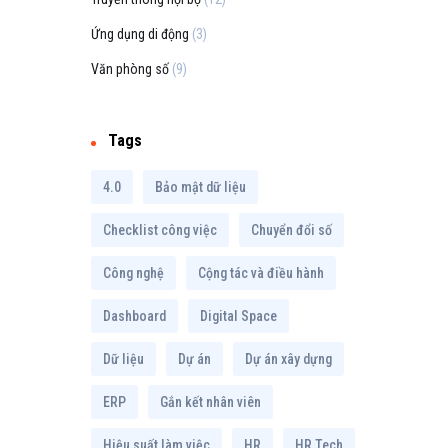
Ứng dụng di động
(3)
Văn phòng số
(9)
Tags
4.0
Bảo mật dữ liệu
Checklist công việc
Chuyển đổi số
Công nghệ
Cộng tác và điều hành
Dashboard
Digital Space
Dữ liệu
Dự án
Dự án xây dựng
ERP
Gắn kết nhân viên
Hiệu suất làm việc
HR
HR Tech