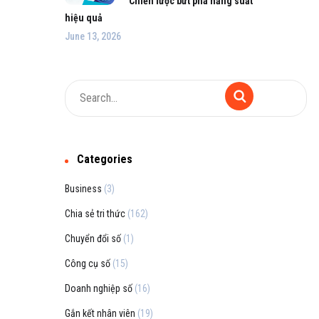
Chiến lược bứt phá năng suất
hiệu quả
June 13, 2026
Categories
Business
(3)
Chia sẻ tri thức
(162)
Chuyển đổi số
(1)
Công cụ số
(15)
Doanh nghiệp số
(16)
Gắn kết nhân viên
(19)