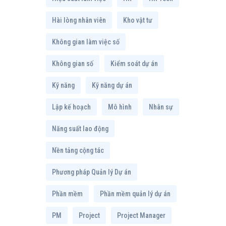
Hài lòng nhân viên
Kho vật tư
Không gian làm việc số
Không gian số
Kiểm soát dự án
Kỹ năng
Kỹ năng dự án
Lập kế hoạch
Mô hình
Nhân sự
Năng suất lao động
Nền tảng cộng tác
Phương pháp Quản lý Dự án
Phần mềm
Phần mềm quản lý dự án
PM
Project
Project Manager