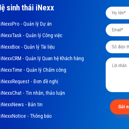
ệ sinh thái iNexx
iNexxPro - Quản lý Dự án
iNexxTask - Quản lý Công việc
iNexxBox - Quản lý Tài liệu
iNexxCRM - Quản lý Quan hệ Khách hàng
iNexxTime - Quản lý Chấm công
iNexxRequest - Đơn đề nghị
iNexxChat - Tin nhắn, thảo luận
iNexxNews - Bản tin
Gửi 
iNexxNotice - Thông báo