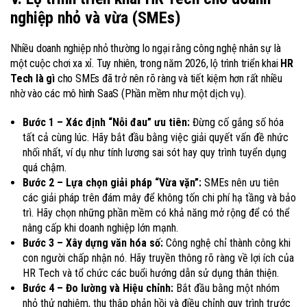
nghiệp nhỏ và vừa (SMEs)
Nhiều doanh nghiệp nhỏ thường lo ngại rằng công nghệ nhân sự là
một cuộc chơi xa xỉ. Tuy nhiên, trong năm 2026, lộ trình triển khai
HR
Tech là gì
cho SMEs đã trở nên rõ ràng và tiết kiệm hơn rất nhiều
nhờ vào các mô hình SaaS (Phần mềm như một dịch vụ).
Bước 1 – Xác định “Nỗi đau” ưu tiên:
Đừng cố gắng số hóa
tất cả cùng lúc. Hãy bắt đầu bằng việc giải quyết vấn đề nhức
nhối nhất, ví dụ như tính lương sai sót hay quy trình tuyển dụng
quá chậm.
Bước 2 – Lựa chọn giải pháp “Vừa vặn”:
SMEs nên ưu tiên
các giải pháp trên đám mây để không tốn chi phí hạ tầng và bảo
trì. Hãy chọn những phần mềm có khả năng mở rộng để có thể
nâng cấp khi doanh nghiệp lớn mạnh.
Bước 3 – Xây dựng văn hóa số:
Công nghệ chỉ thành công khi
con người chấp nhận nó. Hãy truyền thông rõ ràng về lợi ích của
HR Tech và tổ chức các buổi hướng dẫn sử dụng thân thiện.
Bước 4 – Đo lường và Hiệu chỉnh:
Bắt đầu bằng một nhóm
nhỏ thử nghiệm, thu thập phản hồi và điều chỉnh quy trình trước