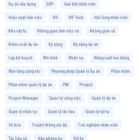
Dự án xây dựng
ERP
Gắn kết nhân viên
Hiệu suất làm việc
HR
HR Tech
Hài lòng nhân viên
Kho vật tư
Không gian làm việc số
Không gian số
Kiểm soát dự án
Kỹ năng
Kỹ năng dự án
Lập kế hoạch
Mô hình
Nhân sự
Năng suất lao động
Nền tảng cộng tác
Phương pháp Quản lý Dự án
Phần mềm
Phần mềm quản lý dự án
PM
Project
Project Manager
Quản lý công việc
Quản lý dự án
Quản lý nhân sự
Quản lý tài liệu
Quản lý vật tư
Số hóa
Truyền thông nội bộ
Trải nghiệm nhân viên
Tài liệu số
Văn phòng ảo
Vật tư