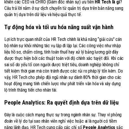
khiến các CEO và CHRO (Giám đốc nhân sự) ưu tiên
HR Tech là gì
?
Câu trả lời nằm ở sự dịch chuyển từ quản trị dựa trên bản năng sang
quản trị dựa trên dữ liệu và hiệu quả thực tế.
Tự động hóa và tối ưu hóa năng suất vận hành
Lợi ích trực quan nhất của HR Tech chính là khả năng “giải cứu” cán
bộ nhân sự khỏi những tác vụ lặp đi lặp lại. Các công việc như nhập
liệu hồ sơ, chấm công, tính toán thuế hay xử lý bảng lương giờ đây
được thực hiện bởi các thuật toán với độ chính xác tuyệt đối. Khi các
sai số do yếu tố con người được triệt tiêu, doanh nghiệp không chỉ
tiết kiệm thời gian mà còn tránh được các rủi ro pháp lý tốn kém. Do
vậy, HR Tech cho phép đội ngũ nhân sự dành 80% thời gian cho các
hoạt động mang tính chiến lược như phát triển văn hóa và xây dựng
lộ trình thăng tiến cho nhân tài.
People Analytics: Ra quyết định dựa trên dữ liệu
Đây là cuộc cách mạng thực sự trong ngành nhân sự. Thay vì phỏng
đoán về lý do tại sao nhân viên nghỉ việc hoặc ai là người có tiềm
năng lãnh đạo, HR Tech cung cấp các chỉ số
People Analytics
sắc