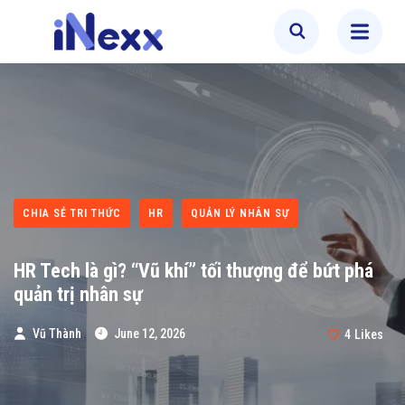
CHIA SẺ TRI THỨC
HR
QUẢN LÝ NHÂN SỰ
HR Tech là gì? “Vũ khí” tối thượng để bứt phá
quản trị nhân sự
Vũ Thành
June 12, 2026
4
Likes