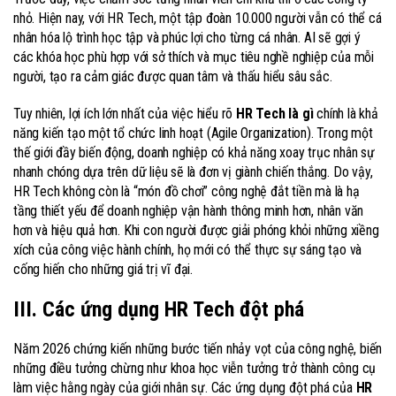
nhỏ. Hiện nay, với HR Tech, một tập đoàn 10.000 người vẫn có thể cá
nhân hóa lộ trình học tập và phúc lợi cho từng cá nhân. AI sẽ gợi ý
các khóa học phù hợp với sở thích và mục tiêu nghề nghiệp của mỗi
người, tạo ra cảm giác được quan tâm và thấu hiểu sâu sắc.
Tuy nhiên, lợi ích lớn nhất của việc hiểu rõ
HR Tech là gì
chính là khả
năng kiến tạo một tổ chức linh hoạt (Agile Organization). Trong một
thế giới đầy biến động, doanh nghiệp có khả năng xoay trục nhân sự
nhanh chóng dựa trên dữ liệu sẽ là đơn vị giành chiến thắng. Do vậy,
HR Tech không còn là “món đồ chơi” công nghệ đắt tiền mà là hạ
tầng thiết yếu để doanh nghiệp vận hành thông minh hơn, nhân văn
hơn và hiệu quả hơn. Khi con người được giải phóng khỏi những xiềng
xích của công việc hành chính, họ mới có thể thực sự sáng tạo và
cống hiến cho những giá trị vĩ đại.
III. Các ứng dụng HR Tech đột phá
Năm 2026 chứng kiến những bước tiến nhảy vọt của công nghệ, biến
những điều tưởng chừng như khoa học viễn tưởng trở thành công cụ
làm việc hằng ngày của giới nhân sự. Các ứng dụng đột phá của
HR