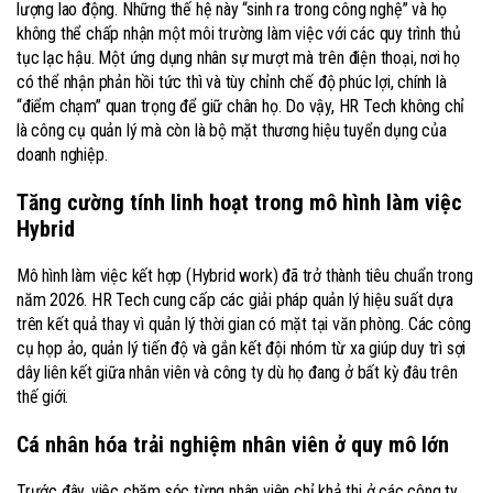
lượng lao động. Những thế hệ này “sinh ra trong công nghệ” và họ
không thể chấp nhận một môi trường làm việc với các quy trình thủ
tục lạc hậu. Một ứng dụng nhân sự mượt mà trên điện thoại, nơi họ
có thể nhận phản hồi tức thì và tùy chỉnh chế độ phúc lợi, chính là
“điểm chạm” quan trọng để giữ chân họ. Do vậy, HR Tech không chỉ
là công cụ quản lý mà còn là bộ mặt thương hiệu tuyển dụng của
doanh nghiệp.
Tăng cường tính linh hoạt trong mô hình làm việc
Hybrid
Mô hình làm việc kết hợp (Hybrid work) đã trở thành tiêu chuẩn trong
năm 2026. HR Tech cung cấp các giải pháp quản lý hiệu suất dựa
trên kết quả thay vì quản lý thời gian có mặt tại văn phòng. Các công
cụ họp ảo, quản lý tiến độ và gắn kết đội nhóm từ xa giúp duy trì sợi
dây liên kết giữa nhân viên và công ty dù họ đang ở bất kỳ đâu trên
thế giới.
Cá nhân hóa trải nghiệm nhân viên ở quy mô lớn
Trước đây, việc chăm sóc từng nhân viên chỉ khả thi ở các công ty