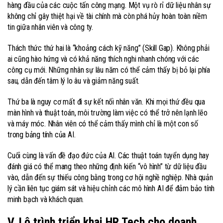
hàng đầu của các cuộc tấn công mạng. Một vụ rò rỉ dữ liệu nhân sự
không chỉ gây thiệt hại về tài chính mà còn phá hủy hoàn toàn niềm
tin giữa nhân viên và công ty.
Thách thức thứ hai là “khoảng cách kỹ năng” (Skill Gap). Không phải
ai cũng hào hứng và có khả năng thích nghi nhanh chóng với các
công cụ mới. Những nhân sự lâu năm có thể cảm thấy bị bỏ lại phía
sau, dẫn đến tâm lý lo âu và giảm năng suất.
Thứ ba là nguy cơ mất đi sự kết nối nhân văn. Khi mọi thứ đều qua
màn hình và thuật toán, môi trường làm việc có thể trở nên lạnh lẽo
và máy móc. Nhân viên có thể cảm thấy mình chỉ là một con số
trong bảng tính của AI.
Cuối cùng là vấn đề đạo đức của AI. Các thuật toán tuyển dụng hay
đánh giá có thể mang theo những định kiến “vô hình” từ dữ liệu đầu
vào, dẫn đến sự thiếu công bằng trong cơ hội nghề nghiệp. Nhà quản
lý cần liên tục giám sát và hiệu chỉnh các mô hình AI để đảm bảo tính
minh bạch và khách quan.
V. Lộ trình triển khai HR Tech cho doanh