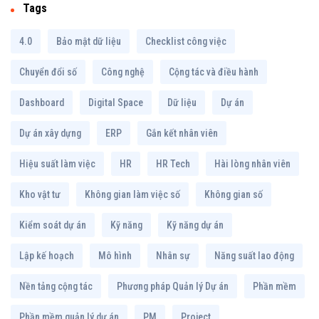
Tags
4.0
Bảo mật dữ liệu
Checklist công việc
Chuyển đổi số
Công nghệ
Cộng tác và điều hành
Dashboard
Digital Space
Dữ liệu
Dự án
Dự án xây dựng
ERP
Gắn kết nhân viên
Hiệu suất làm việc
HR
HR Tech
Hài lòng nhân viên
Kho vật tư
Không gian làm việc số
Không gian số
Kiểm soát dự án
Kỹ năng
Kỹ năng dự án
Lập kế hoạch
Mô hình
Nhân sự
Năng suất lao động
Nền tảng cộng tác
Phương pháp Quản lý Dự án
Phần mềm
Phần mềm quản lý dự án
PM
Project