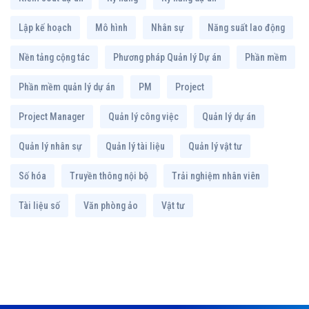
Lập kế hoạch
Mô hình
Nhân sự
Năng suất lao động
Nền tảng cộng tác
Phương pháp Quản lý Dự án
Phần mềm
Phần mềm quản lý dự án
PM
Project
Project Manager
Quản lý công việc
Quản lý dự án
Quản lý nhân sự
Quản lý tài liệu
Quản lý vật tư
Số hóa
Truyền thông nội bộ
Trải nghiệm nhân viên
Tài liệu số
Văn phòng ảo
Vật tư