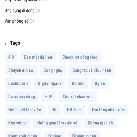
Ứng dụng di động
(3)
Văn phòng số
(9)
Tags
4.0
Bảo mật dữ liệu
Checklist công việc
Chuyển đổi số
Công nghệ
Cộng tác và điều hành
Dashboard
Digital Space
Dữ liệu
Dự án
Dự án xây dựng
ERP
Gắn kết nhân viên
Hiệu suất làm việc
HR
HR Tech
Hài lòng nhân viên
Kho vật tư
Không gian làm việc số
Không gian số
Kiểm soát dự án
Kỹ năng
Kỹ năng dự án