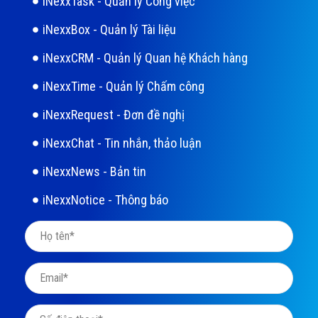
iNexxTask - Quản lý Công việc
iNexxBox - Quản lý Tài liệu
iNexxCRM - Quản lý Quan hệ Khách hàng
iNexxTime - Quản lý Chấm công
iNexxRequest - Đơn đề nghị
iNexxChat - Tin nhắn, thảo luận
iNexxNews - Bản tin
iNexxNotice - Thông báo