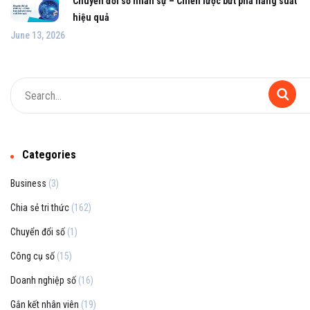
Chuyển đổi số nhân sự – Chiến lược bứt phá năng suất
hiệu quả
June 13, 2026
Categories
Business
(3)
Chia sẻ tri thức
(162)
Chuyển đổi số
(1)
Công cụ số
(15)
Doanh nghiệp số
(16)
Gắn kết nhân viên
(19)