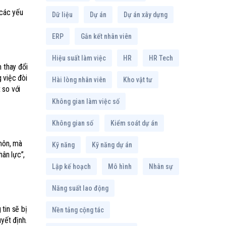
 các yếu
Dữ liệu
Dự án
Dự án xây dựng
ERP
Gắn kết nhân viên
Hiệu suất làm việc
HR
HR Tech
m thay đổi
 việc đòi
Hài lòng nhân viên
Kho vật tư
 so với
Không gian làm việc số
Không gian số
Kiểm soát dự án
môn, mà
Kỹ năng
Kỹ năng dự án
hân lực”,
Lập kế hoạch
Mô hình
Nhân sự
Năng suất lao động
tin sẽ bị
Nền tảng cộng tác
yết định.