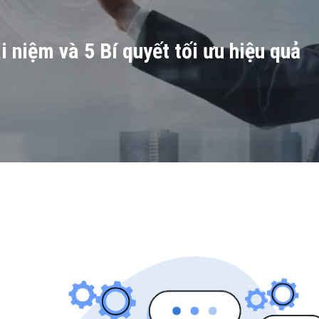
i niệm và 5 Bí quyết tối ưu hiệu quả