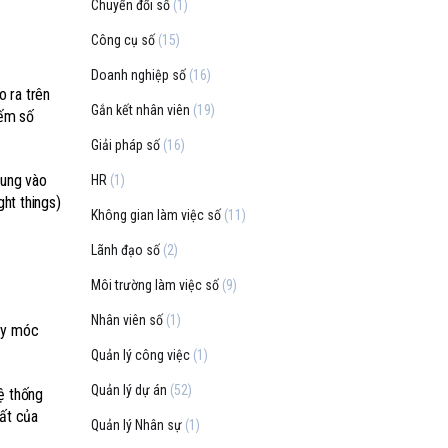
Chuyển đổi số
(1)
Công cụ số
(15)
Doanh nghiệp số
(16)
o ra trên
Gắn kết nhân viên
(19)
đếm số
Giải pháp số
(16)
trung vào
HR
(1)
ght things)
Không gian làm việc số
(11)
Lãnh đạo số
(2)
Môi trường làm việc số
(9)
Nhân viên số
(1)
máy móc
Quản lý công việc
(1)
Quản lý dự án
(52)
hệ thống
hất của
Quản lý Nhân sự
(1)