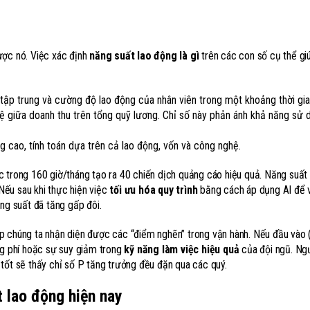
ược nó. Việc xác định
năng suất lao động là gì
trên các con số cụ thể gi
tập trung và cường độ lao động của nhân viên trong một khoảng thời gia
ệ giữa doanh thu trên tổng quỹ lương. Chỉ số này phản ánh khả năng sử 
 cao, tính toán dựa trên cả lao động, vốn và công nghệ.
c trong 160 giờ/tháng tạo ra 40 chiến dịch quảng cáo hiệu quả. Năng suất
 Nếu sau khi thực hiện việc
tối ưu hóa quy trình
bằng cách áp dụng AI để v
ng suất đã tăng gấp đôi.
p chúng ta nhận diện được các “điểm nghẽn” trong vận hành. Nếu đầu vào 
ng phí hoặc sự suy giảm trong
kỹ năng làm việc hiệu quả
của đội ngũ. Ngư
tốt sẽ thấy chỉ số P tăng trưởng đều đặn qua các quý.
t lao động hiện nay