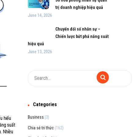
trị doanh nghiệp hiệu quả
June 14, 2026
Chuyển đổi số nhân sự –
Chiến lược bứt phá năng suất
hiệu quả
June 13, 2026
Categories
Business
(3)
u hiểu
ăng suất
Chia sẻ tri thức
(162)
n. Nhiều