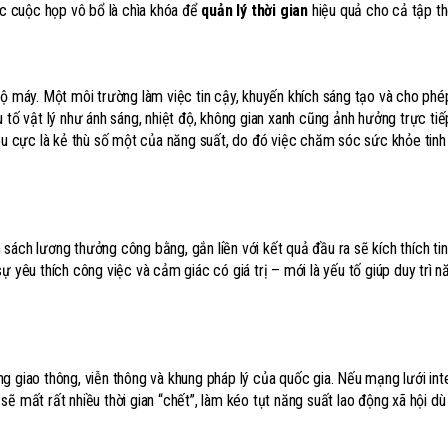
ác cuộc họp vô bổ là chìa khóa để
quản lý thời gian
hiệu quả cho cả tập th
bộ máy. Một môi trường làm việc tin cậy, khuyến khích sáng tạo và cho phé
 tố vật lý như ánh sáng, nhiệt độ, không gian xanh cũng ảnh hưởng trực ti
iêu cực là kẻ thù số một của năng suất, do đó việc chăm sóc sức khỏe tinh
sách lương thưởng công bằng, gắn liền với kết quả đầu ra sẽ kích thích tin
 sự yêu thích công việc và cảm giác có giá trị – mới là yếu tố giúp duy trì 
g giao thông, viễn thông và khung pháp lý của quốc gia. Nếu mạng lưới int
ẽ mất rất nhiều thời gian “chết”, làm kéo tụt năng suất lao động xã hội dù