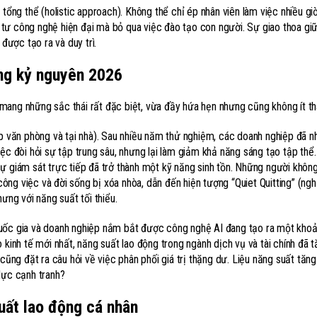
 tổng thể (holistic approach). Không thể chỉ ép nhân viên làm việc nhiều g
tư công nghệ hiện đại mà bỏ qua việc đào tạo con người. Sự giao thoa gi
 được tạo ra và duy trì.
ong kỷ nguyên 2026
 mang những sắc thái rất đặc biệt, vừa đầy hứa hẹn nhưng cũng không ít th
ợp văn phòng và tại nhà). Sau nhiều năm thử nghiệm, các doanh nghiệp đã n
ệc đòi hỏi sự tập trung sâu, nhưng lại làm giảm khả năng sáng tạo tập thể.
 giám sát trực tiếp đã trở thành một kỹ năng sinh tồn. Những người khôn
 công việc và đời sống bị xóa nhòa, dẫn đến hiện tượng “Quiet Quitting” (ngh
ưng với năng suất tối thiểu.
quốc gia và doanh nghiệp nắm bắt được công nghệ AI đang tạo ra một kho
 kinh tế mới nhất, năng suất lao động trong ngành dịch vụ và tài chính đã t
cũng đặt ra câu hỏi về việc phân phối giá trị thặng dư. Liệu năng suất tăng
lực cạnh tranh?
suất lao động cá nhân