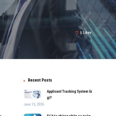
5
Likes
Recent Posts
Applicant Tracking System là
gì?
June 15, 2026
Số hóa phòng nhân sự quản