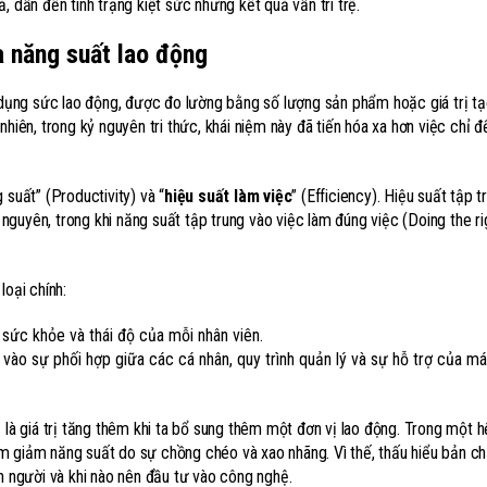
, dẫn đến tình trạng kiệt sức nhưng kết quả vẫn trì trệ.
a năng suất lao động
ử dụng sức lao động, được đo lường bằng số lượng sản phẩm hoặc giá trị tạ
nhiên, trong kỷ nguyên tri thức, khái niệm này đã tiến hóa xa hơn việc chỉ 
 suất” (Productivity) và “
hiệu suất làm việc
” (Efficiency). Hiệu suất tập 
 nguyên, trong khi năng suất tập trung vào việc làm đúng việc (Doing the ri
loại chính:
sức khỏe và thái độ của mỗi nhân viên.
vào sự phối hợp giữa các cá nhân, quy trình quản lý và sự hỗ trợ của 
 là giá trị tăng thêm khi ta bổ sung thêm một đơn vị lao động. Trong một 
àm giảm năng suất do sự chồng chéo và xao nhãng. Vì thế, thấu hiểu bản c
n người và khi nào nên đầu tư vào công nghệ.