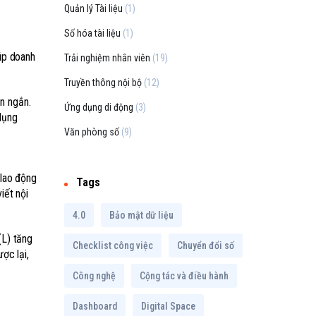
Quản lý Tài liệu
(1)
Số hóa tài liệu
(1)
úp doanh
Trải nghiệm nhân viên
(19)
Truyền thông nội bộ
(12)
n ngắn.
Ứng dụng di động
(3)
dụng
Văn phòng số
(9)
 lao động
Tags
iết nội
4.0
Bảo mật dữ liệu
(L) tăng
Checklist công việc
Chuyển đổi số
ợc lại,
Công nghệ
Cộng tác và điều hành
Dashboard
Digital Space