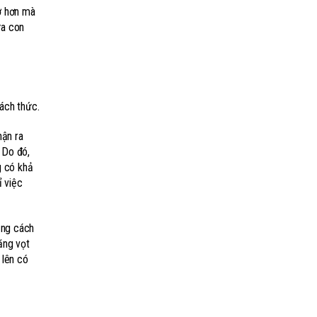
iờ hơn mà
ữa con
ách thức.
hận ra
 Do đó,
g có khả
ỉ việc
ảng cách
ăng vọt
 lên có