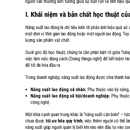
người vẫn thường lầm tưởng giữa sự bận rộn và tính hiệu quả
I. Khái niệm và bản chất học thuật củ
Năng suất lao động là chỉ tiêu kinh tế phản ánh hiệu quả s
một đơn vị thời gian lao động hoặc một người lao động. Tuy 
lượng sản phẩm vật chất.
Dưới góc độ học thuật, chúng ta cần phân biệt rõ giữa “năng
việc làm việc đúng cách (Doing things right) để tiết kiệm tài
để tối đa hóa đầu ra.
Trong doanh nghiệp, năng suất lao động được chia thành hai 
Năng suất lao động cá nhân:
Phụ thuộc vào kỹ năng, 
Năng suất lao động xã hội/doanh nghiệp:
Phụ thuộc 
công nghệ.
Một khía cạnh quan trọng khác là “năng suất cận biên” – tức
chưa được
tối ưu hóa quy trình
, việc thêm người có thể l
năng suất giúp người quản lý biết khi nào nên đầu tư vào co