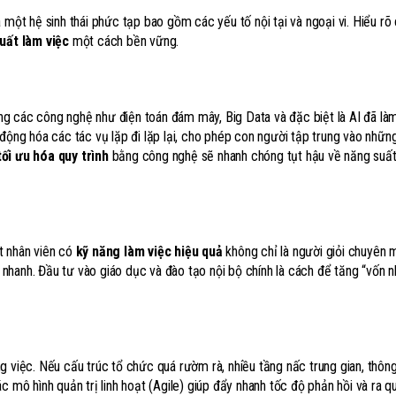
 một hệ sinh thái phức tạp bao gồm các yếu tố nội tại và ngoại vi. Hiểu rõ
uất làm việc
một cách bền vững.
dụng các công nghệ như điện toán đám mây, Big Data và đặc biệt là AI đã là
động hóa các tác vụ lặp đi lặp lại, cho phép con người tập trung vào những
tối ưu hóa quy trình
bằng công nghệ sẽ nhanh chóng tụt hậu về năng suất
t nhân viên có
kỹ năng làm việc hiệu quả
không chỉ là người giỏi chuyên 
i nhanh. Đầu tư vào giáo dục và đào tạo nội bộ chính là cách để tăng “vốn n
 việc. Nếu cấu trúc tổ chức quá rườm rà, nhiều tầng nấc trung gian, thông 
c mô hình quản trị linh hoạt (Agile) giúp đẩy nhanh tốc độ phản hồi và ra qu