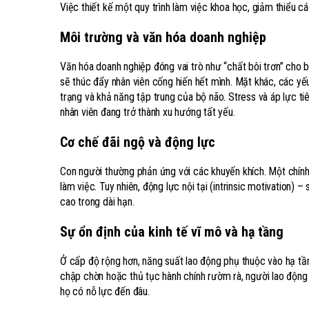
Việc thiết kế một quy trình làm việc khoa học, giảm thiểu c
Môi trường và văn hóa doanh nghiệp
Văn hóa doanh nghiệp đóng vai trò như “chất bôi trơn” cho 
sẽ thúc đẩy nhân viên cống hiến hết mình. Mặt khác, các yếu
trạng và khả năng tập trung của bộ não. Stress và áp lực t
nhân viên đang trở thành xu hướng tất yếu.
Cơ chế đãi ngộ và động lực
Con người thường phản ứng với các khuyến khích. Một chính 
làm việc. Tuy nhiên, động lực nội tại (intrinsic motivation) –
cao trong dài hạn.
Sự ổn định của kinh tế vĩ mô và hạ tầng
Ở cấp độ rộng hơn, năng suất lao động phụ thuộc vào hạ tần
chập chờn hoặc thủ tục hành chính rườm rà, người lao động s
họ có nỗ lực đến đâu.