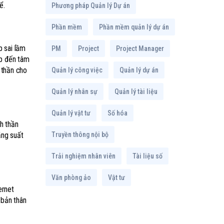
ể.
Phương pháp Quản lý Dự án
Phần mềm
Phần mềm quản lý dự án
p sai lầm
PM
Project
Project Manager
ếp đến tâm
 thần cho
Quản lý công việc
Quản lý dự án
Quản lý nhân sự
Quản lý tài liệu
Quản lý vật tư
Số hóa
h thần
Truyền thông nội bộ
năng suất
Trải nghiệm nhân viên
Tài liệu số
Văn phòng ảo
Vật tư
ernet
 bản thân