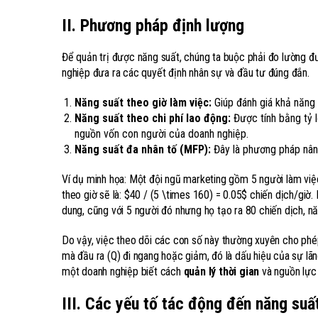
II. Phương pháp định lượng
Để quản trị được năng suất, chúng ta buộc phải đo lường đ
nghiệp đưa ra các quyết định nhân sự và đầu tư đúng đắn.
Năng suất theo giờ làm việc:
Giúp đánh giá khả năng 
Năng suất theo chi phí lao động:
Được tính bằng tỷ l
nguồn vốn con người của doanh nghiệp.
Năng suất đa nhân tố (MFP):
Đây là phương pháp nâng
Ví dụ minh họa: Một đội ngũ marketing gồm 5 người làm việ
theo giờ sẽ là: $40 / (5 \times 160) = 0.05$ chiến dịch/giờ.
dung, cũng với 5 người đó nhưng họ tạo ra 80 chiến dịch, nă
Do vậy, việc theo dõi các con số này thường xuyên cho phé
mà đầu ra (Q) đi ngang hoặc giảm, đó là dấu hiệu của sự lã
một doanh nghiệp biết cách
quản lý thời gian
và nguồn lực 
III. Các yếu tố tác động đến năng suấ