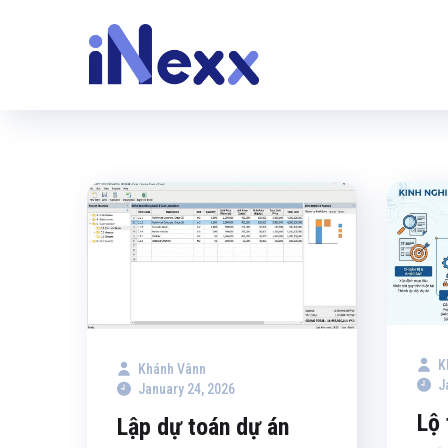
K
Khánh Vânn
J
January 24, 2026
Lộ 
Lập dự toán dự án