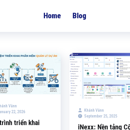
Home
Blog
hánh Vânn
Khánh Vânn
anuary 22, 2026
September 25, 2025
trình triển khai
iNexx: Nền tảng C