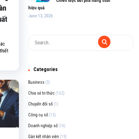
Chiến lược bứt phá năng suất
oàn
hiệu quả
June 13, 2026
uất
tác
thiết
Categories
Business
(3)
Chia sẻ tri thức
(162)
Chuyển đổi số
(1)
Công cụ số
(15)
Doanh nghiệp số
(16)
Gắn kết nhân viên
(19)