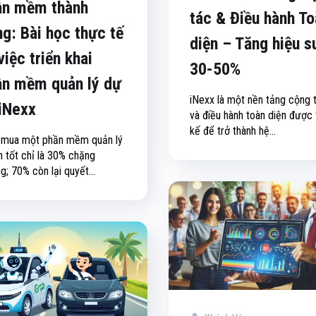
ần mềm thành
tác & Điều hành T
g: Bài học thực tế
diện – Tăng hiệu s
việc triển khai
30-50%
ần mềm quản lý dự
iNexx là một nền tảng cộng 
iNexx
và điều hành toàn diện được 
kế để trở thành hệ...
 mua một phần mềm quản lý
n tốt chỉ là 30% chặng
; 70% còn lại quyết...