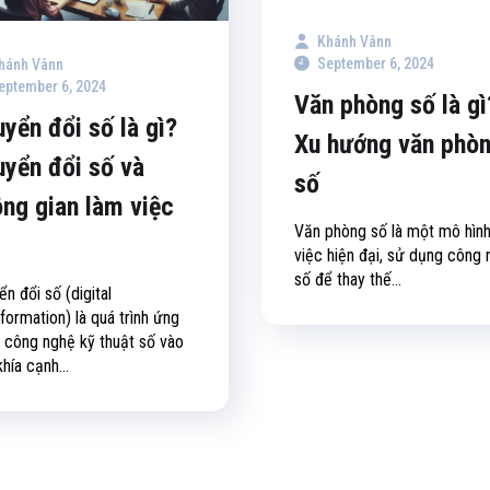
Khánh Vânn
September 6, 2024
hánh Vânn
eptember 6, 2024
Văn phòng số là gì
yển đổi số là gì?
Xu hướng văn phò
yển đổi số và
số
ng gian làm việc
Văn phòng số là một mô hìn
việc hiện đại, sử dụng công
số để thay thế...
n đổi số (digital
formation) là quá trình ứng
 công nghệ kỹ thuật số vào
hía cạnh...