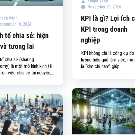
Khánh Vânn
November 23, 2024
KPI là gì? Lợi ích 
hánh Vânn
eptember 10, 2024
KPI trong doanh
h tế chia sẻ: hiện
nghiệp
 và tương lai
KPI không chỉ là công cụ đo
tế chia sẻ (sharing
lường hiệu quả làm việc, mà
omy) là một mô hình kinh tế
là “kim chỉ nam” giúp...
rên việc chia sẻ tài nguyên,...