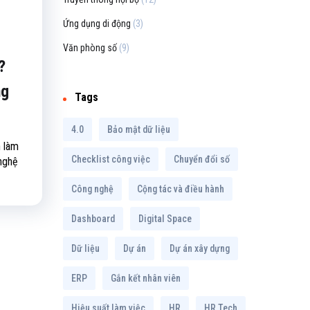
Ứng dụng di động
(3)
Văn phòng số
(9)
?
ng
Tags
4.0
Bảo mật dữ liệu
h làm
Checklist công việc
Chuyển đổi số
 nghệ
Công nghệ
Cộng tác và điều hành
Dashboard
Digital Space
Dữ liệu
Dự án
Dự án xây dựng
ERP
Gắn kết nhân viên
Hiệu suất làm việc
HR
HR Tech