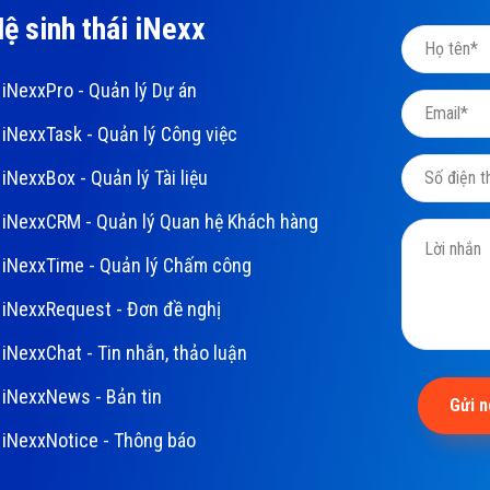
ệ sinh thái iNexx
iNexxPro - Quản lý Dự án
iNexxTask - Quản lý Công việc
iNexxBox - Quản lý Tài liệu
iNexxCRM - Quản lý Quan hệ Khách hàng
iNexxTime - Quản lý Chấm công
iNexxRequest - Đơn đề nghị
iNexxChat - Tin nhắn, thảo luận
iNexxNews - Bản tin
Gửi 
iNexxNotice - Thông báo