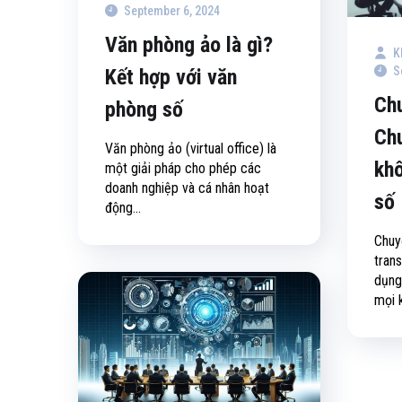
September 6, 2024
Văn phòng ảo là gì?
K
S
Kết hợp với văn
Chu
phòng số
Chu
Văn phòng ảo (virtual office) là
khô
một giải pháp cho phép các
doanh nghiệp và cá nhân hoạt
số
động...
Chuyể
trans
dụng
mọi k