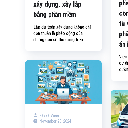
ph
xây dựng, xây lắp
côn
bằng phần mềm
từ 
Lập dự toán xây dựng không chỉ
ph
đơn thuần là phép cộng của
những con số thô cứng trên...
án 
Việc
dự á
đường
Khánh Vânn
November 23, 2024