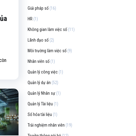
Giải pháp số
(16)
của
HR
(1)
Không gian làm việc số
(11)
Lãnh đạo số
(2)
Môi trường làm việc số
(9)
 còn
Nhân viên số
(1)
Quản lý công việc
(1)
Quản lý dự án
(52)
Quản lý Nhân sự
(1)
Quản lý Tài liệu
(1)
Số hóa tài liệu
(1)
Trải nghiệm nhân viên
(19)
Truyền thông nội bộ
(12)