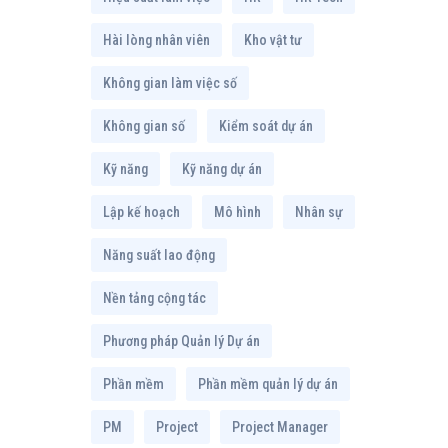
Hài lòng nhân viên
Kho vật tư
Không gian làm việc số
Không gian số
Kiểm soát dự án
Kỹ năng
Kỹ năng dự án
Lập kế hoạch
Mô hình
Nhân sự
Năng suất lao động
Nền tảng cộng tác
Phương pháp Quản lý Dự án
Phần mềm
Phần mềm quản lý dự án
PM
Project
Project Manager