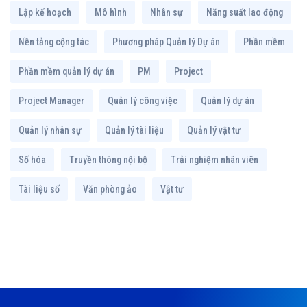
Lập kế hoạch
Mô hình
Nhân sự
Năng suất lao động
Nền tảng cộng tác
Phương pháp Quản lý Dự án
Phần mềm
Phần mềm quản lý dự án
PM
Project
Project Manager
Quản lý công việc
Quản lý dự án
Quản lý nhân sự
Quản lý tài liệu
Quản lý vật tư
Số hóa
Truyền thông nội bộ
Trải nghiệm nhân viên
Tài liệu số
Văn phòng ảo
Vật tư