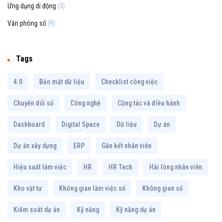
Ứng dụng di động
(3)
Văn phòng số
(9)
Tags
4.0
Bảo mật dữ liệu
Checklist công việc
Chuyển đổi số
Công nghệ
Cộng tác và điều hành
Dashboard
Digital Space
Dữ liệu
Dự án
Dự án xây dựng
ERP
Gắn kết nhân viên
Hiệu suất làm việc
HR
HR Tech
Hài lòng nhân viên
Kho vật tư
Không gian làm việc số
Không gian số
Kiểm soát dự án
Kỹ năng
Kỹ năng dự án