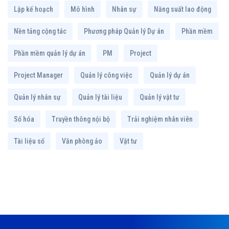
Lập kế hoạch
Mô hình
Nhân sự
Năng suất lao động
Nền tảng cộng tác
Phương pháp Quản lý Dự án
Phần mềm
Phần mềm quản lý dự án
PM
Project
Project Manager
Quản lý công việc
Quản lý dự án
Quản lý nhân sự
Quản lý tài liệu
Quản lý vật tư
Số hóa
Truyền thông nội bộ
Trải nghiệm nhân viên
Tài liệu số
Văn phòng ảo
Vật tư