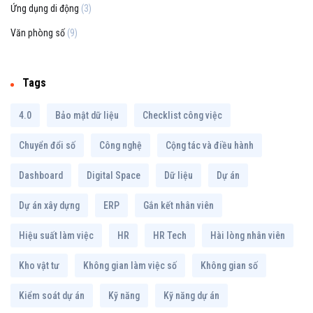
Ứng dụng di động
(3)
Văn phòng số
(9)
Tags
4.0
Bảo mật dữ liệu
Checklist công việc
Chuyển đổi số
Công nghệ
Cộng tác và điều hành
Dashboard
Digital Space
Dữ liệu
Dự án
Dự án xây dựng
ERP
Gắn kết nhân viên
Hiệu suất làm việc
HR
HR Tech
Hài lòng nhân viên
Kho vật tư
Không gian làm việc số
Không gian số
Kiểm soát dự án
Kỹ năng
Kỹ năng dự án