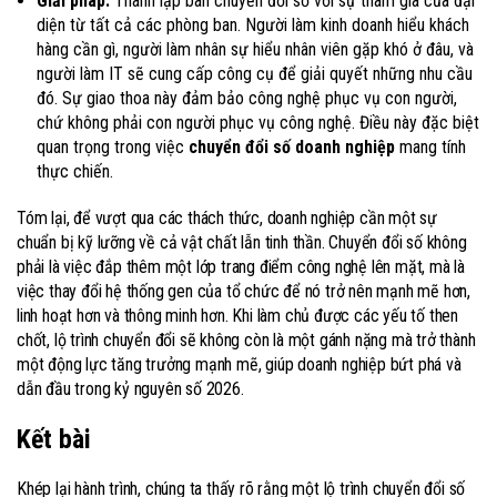
Giải pháp:
Thành lập ban chuyển đổi số với sự tham gia của đại
diện từ tất cả các phòng ban. Người làm kinh doanh hiểu khách
hàng cần gì, người làm nhân sự hiểu nhân viên gặp khó ở đâu, và
người làm IT sẽ cung cấp công cụ để giải quyết những nhu cầu
đó. Sự giao thoa này đảm bảo công nghệ phục vụ con người,
chứ không phải con người phục vụ công nghệ. Điều này đặc biệt
quan trọng trong việc
chuyển đổi số doanh nghiệp
mang tính
thực chiến.
Tóm lại, để vượt qua các thách thức, doanh nghiệp cần một sự
chuẩn bị kỹ lưỡng về cả vật chất lẫn tinh thần. Chuyển đổi số không
phải là việc đắp thêm một lớp trang điểm công nghệ lên mặt, mà là
việc thay đổi hệ thống gen của tổ chức để nó trở nên mạnh mẽ hơn,
linh hoạt hơn và thông minh hơn. Khi làm chủ được các yếu tố then
chốt, lộ trình chuyển đổi sẽ không còn là một gánh nặng mà trở thành
một động lực tăng trưởng mạnh mẽ, giúp doanh nghiệp bứt phá và
dẫn đầu trong kỷ nguyên số 2026.
Kết bài
Khép lại hành trình, chúng ta thấy rõ rằng một lộ trình chuyển đổi số