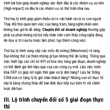
trình bài bản giúp doanh nghiệp xác định đâu là các nhiệm vụ ưu tiên
(High-impact) và đâu là các nhiệm vụ có thể triển khai sau.
Thứ hai, lộ trình giúp giảm thiểu rủi ro vận hành và rủi ro con người.
Thay đổi thói quen làm việc của hàng trăm, hàng nghìn nhân viên
không bao giờ là dễ dàng.
Chuyển đổi số doanh nghiệp
thường gặp
phải sự phản kháng nội bộ nếu nhân viên cảm thấy công nghệ đang
đe dọa vị trí của họ hoặc làm phức tạp thêm công việc.
Thứ ba, lộ trình cung cấp các mốc đo lường (Milestones) rõ ràng.
Bạn không thể cải thiện những gì bạn không thể đo lường. Thông qua
việc thiết lập các chỉ số KPI số hóa cho từng giai đoạn, doanh nghiệp
có thể đánh giá tính hiệu quả của các công cụ mới. Liệu việc triển
khai ERP có giúp rút ngắn thời gian xử lý đơn hàng? Liệu hệ thống
CRM mới có tăng tỷ lệ giữ chân khách hàng? Những con số thực tế
này là bằng chứng thép để ban lãnh đạo tiếp tục kiên trì với chiến
lược dài hạn.
III. Lộ trình chuyển đổi số 5 giai đoạn thực
thi