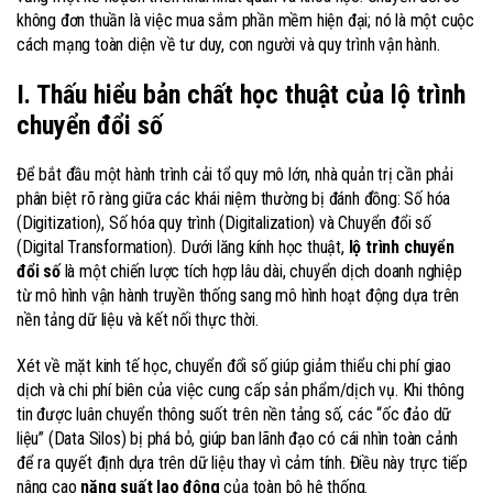
không đơn thuần là việc mua sắm phần mềm hiện đại; nó là một cuộc
cách mạng toàn diện về tư duy, con người và quy trình vận hành.
I. Thấu hiểu bản chất học thuật của lộ trình
chuyển đổi số
Để bắt đầu một hành trình cải tổ quy mô lớn, nhà quản trị cần phải
phân biệt rõ ràng giữa các khái niệm thường bị đánh đồng: Số hóa
(Digitization), Số hóa quy trình (Digitalization) và Chuyển đổi số
(Digital Transformation). Dưới lăng kính học thuật,
lộ trình chuyển
đổi số
là một chiến lược tích hợp lâu dài, chuyển dịch doanh nghiệp
từ mô hình vận hành truyền thống sang mô hình hoạt động dựa trên
nền tảng dữ liệu và kết nối thực thời.
Xét về mặt kinh tế học, chuyển đổi số giúp giảm thiểu chi phí giao
dịch và chi phí biên của việc cung cấp sản phẩm/dịch vụ. Khi thông
tin được luân chuyển thông suốt trên nền tảng số, các “ốc đảo dữ
liệu” (Data Silos) bị phá bỏ, giúp ban lãnh đạo có cái nhìn toàn cảnh
để ra quyết định dựa trên dữ liệu thay vì cảm tính. Điều này trực tiếp
nâng cao
năng suất lao động
của toàn bộ hệ thống.