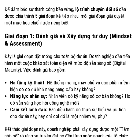
Để đảm bảo sự thành công bền vững,
lộ trình chuyển đổi số
cần
được chia thành 5 giai đoạn kế tiếp nhau, mỗi giai đoạn giải quyết
một mục tiêu chiến lược riêng biệt.
Giai đoạn 1: Đánh giá và Xây dựng tư duy (Mindset
& Assessment)
Đây là giai đoạn đặt móng cho toàn bộ dự án. Doanh nghiệp cần tiến
hành một cuộc khảo sát toàn diện về mức độ sẵn sàng số (Digital
Maturity). Việc đánh giá bao gồm:
Hạ tầng kỹ thuật:
Hệ thống mạng, máy chủ và các phần mềm
hiện có có đủ khả năng nâng cấp hay không?
Năng lực nhân sự:
Nhân viên có kỹ năng số cơ bản không? Họ
có sẵn sàng học hỏi công nghệ mới?
Cam kết lãnh đạo:
Ban điều hành có thực sự hiểu và ưu tiên
cho dự án này, hay chỉ coi đó là một nhiệm vụ phụ?
Kết thúc giai đoạn này, doanh nghiệp phải xây dựng được một “Tầm
nhìn số” rõ ràng và truyền đạt nó đến từng ngóc ngách của tổ chức.