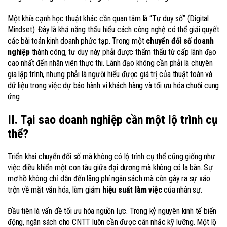
Một khía cạnh học thuật khác cần quan tâm là “Tư duy số” (Digital
Mindset). Đây là khả năng thấu hiểu cách công nghệ có thể giải quyết
các bài toán kinh doanh phức tạp. Trong một
chuyển đổi số doanh
nghiệp
thành công, tư duy này phải được thẩm thấu từ cấp lãnh đạo
cao nhất đến nhân viên thực thi. Lãnh đạo không cần phải là chuyên
gia lập trình, nhưng phải là người hiểu được giá trị của thuật toán và
dữ liệu trong việc dự báo hành vi khách hàng và tối ưu hóa chuỗi cung
ứng.
II. Tại sao doanh nghiệp cần một lộ trình cụ
thể?
Triển khai chuyển đổi số mà không có lộ trình cụ thể cũng giống như
việc điều khiển một con tàu giữa đại dương mà không có la bàn. Sự
mơ hồ không chỉ dẫn đến lãng phí ngân sách mà còn gây ra sự xáo
trộn về mặt văn hóa, làm giảm
hiệu suất làm việc
của nhân sự.
Đầu tiên là vấn đề tối ưu hóa nguồn lực. Trong kỷ nguyên kinh tế biến
động, ngân sách cho CNTT luôn cần được cân nhắc kỹ lưỡng. Một lộ