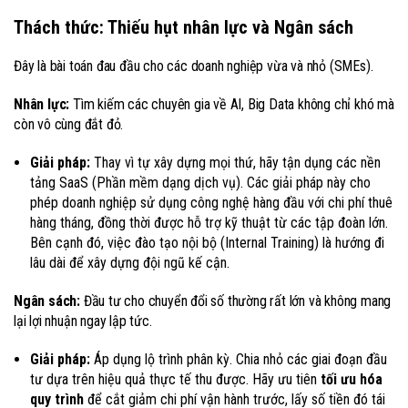
Thách thức: Thiếu hụt nhân lực và Ngân sách
Đây là bài toán đau đầu cho các doanh nghiệp vừa và nhỏ (SMEs).
Nhân lực:
Tìm kiếm các chuyên gia về AI, Big Data không chỉ khó mà
còn vô cùng đắt đỏ.
Giải pháp:
Thay vì tự xây dựng mọi thứ, hãy tận dụng các nền
tảng SaaS (Phần mềm dạng dịch vụ). Các giải pháp này cho
phép doanh nghiệp sử dụng công nghệ hàng đầu với chi phí thuê
hàng tháng, đồng thời được hỗ trợ kỹ thuật từ các tập đoàn lớn.
Bên cạnh đó, việc đào tạo nội bộ (Internal Training) là hướng đi
lâu dài để xây dựng đội ngũ kế cận.
Ngân sách:
Đầu tư cho chuyển đổi số thường rất lớn và không mang
lại lợi nhuận ngay lập tức.
Giải pháp:
Áp dụng lộ trình phân kỳ. Chia nhỏ các giai đoạn đầu
tư dựa trên hiệu quả thực tế thu được. Hãy ưu tiên
tối ưu hóa
quy trình
để cắt giảm chi phí vận hành trước, lấy số tiền đó tái