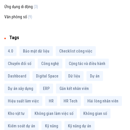
Ứng dụng di động
(3)
Văn phòng số
(9)
Tags
4.0
Bảo mật dữ liệu
Checklist công việc
Chuyển đổi số
Công nghệ
Cộng tác và điều hành
Dashboard
Digital Space
Dữ liệu
Dự án
Dự án xây dựng
ERP
Gắn kết nhân viên
Hiệu suất làm việc
HR
HR Tech
Hài lòng nhân viên
Kho vật tư
Không gian làm việc số
Không gian số
Kiểm soát dự án
Kỹ năng
Kỹ năng dự án