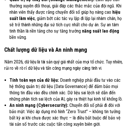
thường xuyên đối thoại, giải đáp các thắc mắc của đội ngũ. Khi
nhân viên thấy được rằng chuyển đổi số giúp họ nâng cao
hiệu
suất làm việc
, giảm bớt các tác vụ lặp đi lặp lại nhàm chán, họ
sẽ trở thành những đại sứ tích cực nhất cho dự án. Sự an tâm
tinh thần là nền tảng cho sự tăng trưởng
năng suất lao động
bền vững.
Chất lượng dữ liệu và An ninh mạng
Năm 2026, dữ liệu là tài sản quý giá nhất của mọi tổ chức. Tuy nhiên,
rủi ro về rò rỉ dữ liệu và tấn công mạng ngày càng tinh vi.
Tính toàn vẹn của dữ liệu:
Doanh nghiệp phải đầu tư vào các
hệ thống quản trị dữ liệu (Data Governance) để đảm bảo mọi
thông tin đầu vào đều chính xác. Dữ liệu sai lệch sẽ dẫn đến
những phân tích sai lệch của AI, gây ra thiệt hại kinh tế khổng lồ.
An ninh mạng (Cybersecurity):
Chuyển đổi số phải đi đôi với
bảo mật. Việc áp dụng mô hình “Zero Trust” – không tin tưởng
bất kỳ ai khi chưa được xác thực – là điều bắt buộc để bảo vệ
tài sản số trước các cuộc tấn công xuyên biên giới.