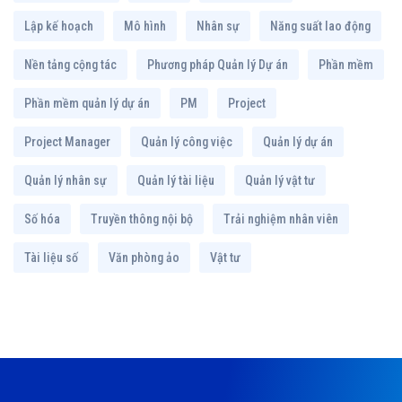
Lập kế hoạch
Mô hình
Nhân sự
Năng suất lao động
Nền tảng cộng tác
Phương pháp Quản lý Dự án
Phần mềm
Phần mềm quản lý dự án
PM
Project
Project Manager
Quản lý công việc
Quản lý dự án
Quản lý nhân sự
Quản lý tài liệu
Quản lý vật tư
Số hóa
Truyền thông nội bộ
Trải nghiệm nhân viên
Tài liệu số
Văn phòng ảo
Vật tư