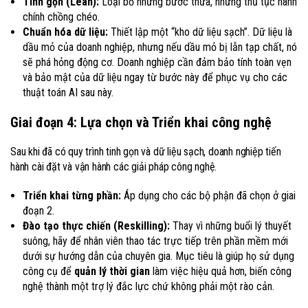
Tinh gọn (Lean):
Loại bỏ những bước thừa, những thủ tục hành
chính chồng chéo.
Chuẩn hóa dữ liệu:
Thiết lập một “kho dữ liệu sạch”. Dữ liệu là
dầu mỏ của doanh nghiệp, nhưng nếu dầu mỏ bị lẫn tạp chất, nó
sẽ phá hỏng động cơ. Doanh nghiệp cần đảm bảo tính toàn vẹn
và bảo mật của dữ liệu ngay từ bước này để phục vụ cho các
thuật toán AI sau này.
Giai đoạn 4: Lựa chọn và Triển khai công nghệ
Sau khi đã có quy trình tinh gọn và dữ liệu sạch, doanh nghiệp tiến
hành cài đặt và vận hành các giải pháp công nghệ.
Triển khai từng phần:
Áp dụng cho các bộ phận đã chọn ở giai
đoạn 2.
Đào tạo thực chiến (Reskilling):
Thay vì những buổi lý thuyết
suông, hãy để nhân viên thao tác trực tiếp trên phần mềm mới
dưới sự hướng dẫn của chuyên gia. Mục tiêu là giúp họ sử dụng
công cụ để
quản lý thời gian
làm việc hiệu quả hơn, biến công
nghệ thành một trợ lý đắc lực chứ không phải một rào cản.