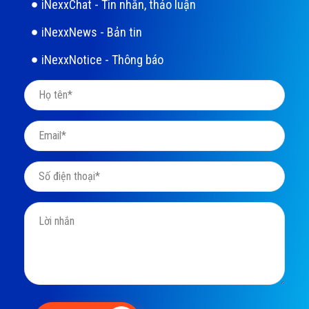
iNexxChat - Tin nhắn, thảo luận
iNexxNews - Bản tin
iNexxNotice - Thông báo