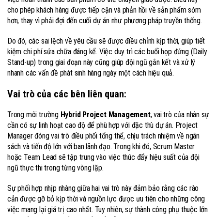
cho phép khách hàng được tiếp cận và phản hồi về sản phẩm sớm
hơn, thay vì phải đợi đến cuối dự án như phương pháp truyền thống.
Do đó, các sai lệch về yêu cầu sẽ được điều chỉnh kịp thời, giúp tiết
kiệm chi phí sửa chữa đáng kể. Việc duy trì các buổi họp đứng (Daily
Stand-up) trong giai đoạn này cũng giúp đội ngũ gắn kết và xử lý
nhanh các vấn đề phát sinh hàng ngày một cách hiệu quả.
Vai trò của các bên liên quan:
Trong môi trường
Hybrid Project Management
, vai trò của nhân sự
cần có sự linh hoạt cao độ để phù hợp với đặc thù dự án. Project
Manager đóng vai trò điều phối tổng thể, chịu trách nhiệm về ngân
sách và tiến độ lớn với ban lãnh đạo. Trong khi đó, Scrum Master
hoặc Team Lead sẽ tập trung vào việc thúc đẩy hiệu suất của đội
ngũ thực thi trong từng vòng lặp.
Sự phối hợp nhịp nhàng giữa hai vai trò này đảm bảo rằng các rào
cản được gỡ bỏ kịp thời và nguồn lực được ưu tiên cho những công
việc mang lại giá trị cao nhất. Tuy nhiên, sự thành công phụ thuộc lớn