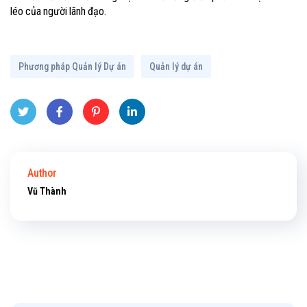
léo của người lãnh đạo.
Phương pháp Quản lý Dự án
Quản lý dự án
Twitt
Face
Pinte
Linke
er
book
rest
dIn
Author
Vũ Thành