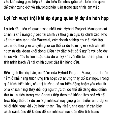
vào khả năng giao tiếp và thấu hiểu lẫn nhau giữa các bên liên quan
để tránh xung đột về phương pháp luận trong quá trình làm việc.
Lợi ích vượt trội khi áp dụng quản lý dự án hỗn hợp
Lợi ích đầu tiên và quan trọng nhất của Hybrid Project Management
chính là khả năng dự báo tài chính và thời gian cực kỳ chính xác. Nhờ
kế thừa nền tảng của Waterfall, các doanh nghiệp có thể thiết lập
các mốc thời gian chuyển giao cụ thể và dự toán ngân sách chi tiết
ngay từ giai đoạn khởi động. Điều này đặc biệt có ý nghĩa với các dự
án có vốn đầu tư lớn hoặc các dự án ký kết với đối tác chính phủ, nơi
tính minh bạch về tài chính được đặt lên hàng đầu.
Bên cạnh tính dự báo, ưu điểm của Hybrid Project Management còn
nằm ở khả năng thích ứng linh hoạt với những thay đổi bất ngờ. Trong
quá trình triển khai, nếu thị trường có sự biến động hoặc yêu cầu từ
phía khách hàng thay đổi, đội ngũ thực thi có thể dễ dàng điều chỉnh
thứ tự ưu tiên trong các Sprints tiếp theo mà không làm phá vỡ cấu
trúc tổng thể của dự án. Sự linh hoạt này giúp giảm thiểu rủi ro dự án
bị lỗi thời ngay khi vừa hoàn thành. Tuy nhiên, nhà quản lý cần biết
cách cân bằng để không để sự linh hoạt này dẫn đến tình trạng