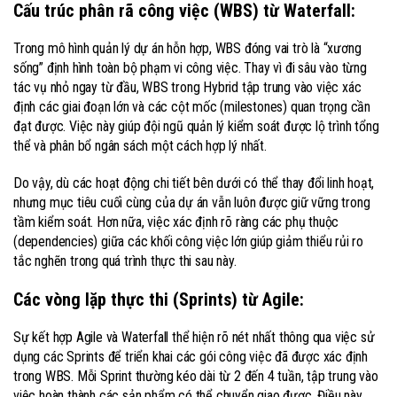
Cấu trúc phân rã công việc (WBS) từ Waterfall:
Trong mô hình quản lý dự án hỗn hợp, WBS đóng vai trò là “xương
sống” định hình toàn bộ phạm vi công việc. Thay vì đi sâu vào từng
tác vụ nhỏ ngay từ đầu, WBS trong Hybrid tập trung vào việc xác
định các giai đoạn lớn và các cột mốc (milestones) quan trọng cần
đạt được. Việc này giúp đội ngũ quản lý kiểm soát được lộ trình tổng
thể và phân bổ ngân sách một cách hợp lý nhất.
Do vậy, dù các hoạt động chi tiết bên dưới có thể thay đổi linh hoạt,
nhưng mục tiêu cuối cùng của dự án vẫn luôn được giữ vững trong
tầm kiểm soát. Hơn nữa, việc xác định rõ ràng các phụ thuộc
(dependencies) giữa các khối công việc lớn giúp giảm thiểu rủi ro
tắc nghẽn trong quá trình thực thi sau này.
Các vòng lặp thực thi (Sprints) từ Agile:
Sự kết hợp Agile và Waterfall thể hiện rõ nét nhất thông qua việc sử
dụng các Sprints để triển khai các gói công việc đã được xác định
trong WBS. Mỗi Sprint thường kéo dài từ 2 đến 4 tuần, tập trung vào
việc hoàn thành các sản phẩm có thể chuyển giao được. Điều này