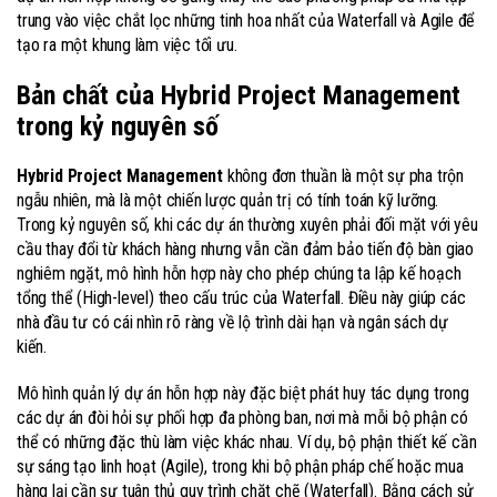
trung vào việc chắt lọc những tinh hoa nhất của Waterfall và Agile để
tạo ra một khung làm việc tối ưu.
Bản chất của Hybrid Project Management
trong kỷ nguyên số
Hybrid Project Management
không đơn thuần là một sự pha trộn
ngẫu nhiên, mà là một chiến lược quản trị có tính toán kỹ lưỡng.
Trong kỷ nguyên số, khi các dự án thường xuyên phải đối mặt với yêu
cầu thay đổi từ khách hàng nhưng vẫn cần đảm bảo tiến độ bàn giao
nghiêm ngặt, mô hình hỗn hợp này cho phép chúng ta lập kế hoạch
tổng thể (High-level) theo cấu trúc của Waterfall. Điều này giúp các
nhà đầu tư có cái nhìn rõ ràng về lộ trình dài hạn và ngân sách dự
kiến.
Mô hình quản lý dự án hỗn hợp này đặc biệt phát huy tác dụng trong
các dự án đòi hỏi sự phối hợp đa phòng ban, nơi mà mỗi bộ phận có
thể có những đặc thù làm việc khác nhau. Ví dụ, bộ phận thiết kế cần
sự sáng tạo linh hoạt (Agile), trong khi bộ phận pháp chế hoặc mua
hàng lại cần sự tuân thủ quy trình chặt chẽ (Waterfall). Bằng cách sử