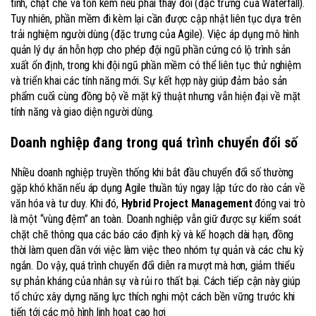
tính, chặt chẽ và tốn kém nếu phải thay đổi (đặc trưng của Waterfall).
Tuy nhiên, phần mềm đi kèm lại cần được cập nhật liên tục dựa trên
trải nghiệm người dùng (đặc trưng của Agile). Việc áp dụng mô hình
quản lý dự án hỗn hợp cho phép đội ngũ phần cứng có lộ trình sản
xuất ổn định, trong khi đội ngũ phần mềm có thể liên tục thử nghiệm
và triển khai các tính năng mới. Sự kết hợp này giúp đảm bảo sản
phẩm cuối cùng đồng bộ về mặt kỹ thuật nhưng vẫn hiện đại về mặt
tính năng và giao diện người dùng.
Doanh nghiệp đang trong quá trình chuyển đổi số
Nhiều doanh nghiệp truyền thống khi bắt đầu chuyển đổi số thường
gặp khó khăn nếu áp dụng Agile thuần túy ngay lập tức do rào cản về
văn hóa và tư duy. Khi đó,
Hybrid Project Management
đóng vai trò
là một “vùng đệm” an toàn. Doanh nghiệp vẫn giữ được sự kiểm soát
chặt chẽ thông qua các báo cáo định kỳ và kế hoạch dài hạn, đồng
thời làm quen dần với việc làm việc theo nhóm tự quản và các chu kỳ
ngắn. Do vậy, quá trình chuyển đổi diễn ra mượt mà hơn, giảm thiểu
sự phản kháng của nhân sự và rủi ro thất bại. Cách tiếp cận này giúp
tổ chức xây dựng năng lực thích nghi một cách bền vững trước khi
tiến tới các mô hình linh hoạt cao hơi