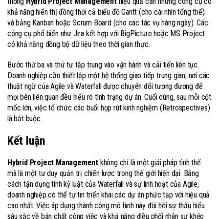
thống
Hybrid Project Management
hiệu quả cần những công cụ có
khả năng hiển thị đồng thời cả biểu đồ Gantt (cho cái nhìn tổng thể)
và bảng Kanban hoặc Scrum Board (cho các tác vụ hàng ngày). Các
công cụ phổ biến như Jira kết hợp với BigPicture hoặc MS Project
có khả năng đồng bộ dữ liệu theo thời gian thực.
Bước thứ ba và thứ tư tập trung vào vận hành và cải tiến liên tục.
Doanh nghiệp cần thiết lập một hệ thống giao tiếp trung gian, nơi các
thuật ngữ của Agile và Waterfall được chuyển đổi tương đương để
mọi bên liên quan đều hiểu rõ tình trạng dự án. Cuối cùng, sau mỗi cột
mốc lớn, việc tổ chức các buổi họp rút kinh nghiệm (Retrospectives)
là bắt buộc.
Kết luận
Hybrid Project Management
không chỉ là một giải pháp tình thế
mà là một tư duy quản trị chiến lược trong thế giới hiện đại. Bằng
cách tận dụng tính kỷ luật của Waterfall và sự linh hoạt của Agile,
doanh nghiệp có thể tự tin triển khai các dự án phức tạp với hiệu quả
cao nhất. Việc áp dụng thành công mô hình này đòi hỏi sự thấu hiểu
sâu sắc về bản chất công việc và khả năng điều phối nhân sự khéo