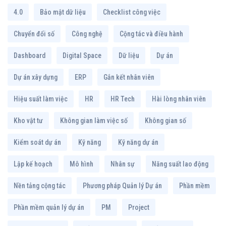
4.0
Bảo mật dữ liệu
Checklist công việc
Chuyển đổi số
Công nghệ
Cộng tác và điều hành
Dashboard
Digital Space
Dữ liệu
Dự án
Dự án xây dựng
ERP
Gắn kết nhân viên
Hiệu suất làm việc
HR
HR Tech
Hài lòng nhân viên
Kho vật tư
Không gian làm việc số
Không gian số
Kiểm soát dự án
Kỹ năng
Kỹ năng dự án
Lập kế hoạch
Mô hình
Nhân sự
Năng suất lao động
Nền tảng cộng tác
Phương pháp Quản lý Dự án
Phần mềm
Phần mềm quản lý dự án
PM
Project