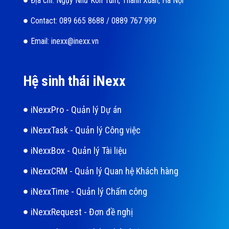
Địa chỉ: Ngụy Như Kon Tum, Thanh Xuân, Hà Nội
Contact: 089 665 8688 / 0889 767 999
Email: inexx@inexx.vn
Hệ sinh thái iNexx
iNexxPro - Quản lý Dự án
iNexxTask - Quản lý Công việc
iNexxBox - Quản lý Tài liệu
iNexxCRM - Quản lý Quan hệ Khách hàng
iNexxTime - Quản lý Chấm công
iNexxRequest - Đơn đề nghị