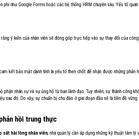
ễn phí như Google Forms hoặc các hệ thống HRM chuyên sâu. Yếu tố quan
õ rằng ý kiến của nhân viên sẽ đóng góp trực tiếp vào sự thay đổi của côn
cam kết bảo mật danh tính là yếu tố then chốt để nhận được những phản h
ộ phận nhân sự và sự ủng hộ từ ban lãnh đạo. Tuy nhiên, sự thành công kh
ệu sau đó. Do vậy, sự chuẩn bị chu đáo ở giai đoạn đầu sẽ là tiền đề vững
phản hồi trung thực
o sát hài lòng nhân viên
, nhà quản lý cần áp dụng những kỹ thuật tâm lý