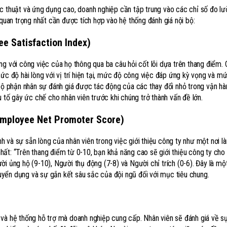
ọc thuật và ứng dụng cao, doanh nghiệp cần tập trung vào các chỉ số đo l
 quan trọng nhất cần được tích hợp vào hệ thống đánh giá nội bộ:
ee Satisfaction Index)
ng với công việc của họ thông qua ba câu hỏi cốt lõi dựa trên thang điểm.
ức độ hài lòng với vị trí hiện tại, mức độ công việc đáp ứng kỳ vọng và m
 bộ phận nhân sự đánh giá được tác động của các thay đổi nhỏ trong vận h
u tố gây ức chế cho nhân viên trước khi chúng trở thành vấn đề lớn.
Employee Net Promoter Score)
và sự sẵn lòng của nhân viên trong việc giới thiệu công ty như một nơi là
ất: “Trên thang điểm từ 0-10, bạn khả năng cao sẽ giới thiệu công ty cho
i ủng hộ (9-10), Người thụ động (7-8) và Người chỉ trích (0-6). Đây là mộ
yển dụng và sự gắn kết sâu sắc của đội ngũ đối với mục tiêu chung.
và hệ thống hỗ trợ mà doanh nghiệp cung cấp. Nhân viên sẽ đánh giá về sự