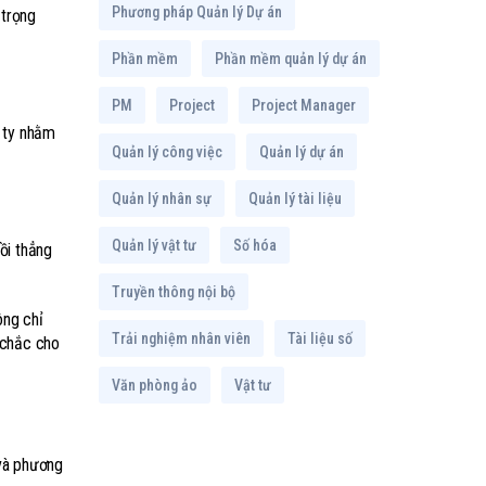
Phương pháp Quản lý Dự án
 trọng
Phần mềm
Phần mềm quản lý dự án
PM
Project
Project Manager
g ty nhằm
Quản lý công việc
Quản lý dự án
Quản lý nhân sự
Quản lý tài liệu
Quản lý vật tư
Số hóa
ồi thẳng
Truyền thông nội bộ
ông chỉ
Trải nghiệm nhân viên
Tài liệu số
 chắc cho
Văn phòng ảo
Vật tư
 và phương