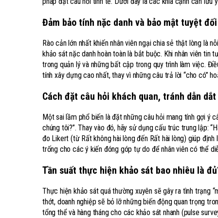
pháp đặt câu hỏi tinh tế. Dưới đây là các khía cạnh cần lưu ý
Đảm bảo tính nặc danh và bảo mật tuyệt đối
Rào cản lớn nhất khiến nhân viên ngại chia sẻ thật lòng là n
khảo sát nặc danh hoàn toàn là bắt buộc. Khi nhân viên tin
trong quản lý và những bất cập trong quy trình làm việc. Đ
tính xây dựng cao nhất, thay vì những câu trả lời “cho có” h
Cách đặt câu hỏi khách quan, tránh dẫn dắ
Một sai lầm phổ biến là đặt những câu hỏi mang tính gợi ý câ
chúng tôi?”. Thay vào đó, hãy sử dụng cấu trúc trung lập: “
đo Likert (từ Rất không hài lòng đến Rất hài lòng) giúp đị
trống cho các ý kiến đóng góp tự do để nhân viên có thể d
Tần suất thực hiện khảo sát bao nhiêu là đủ
Thực hiện khảo sát quá thường xuyên sẽ gây ra tình trạng “m
thớt, doanh nghiệp sẽ bỏ lỡ những biến động quan trọng tro
tổng thể và hàng tháng cho các khảo sát nhanh (pulse surve