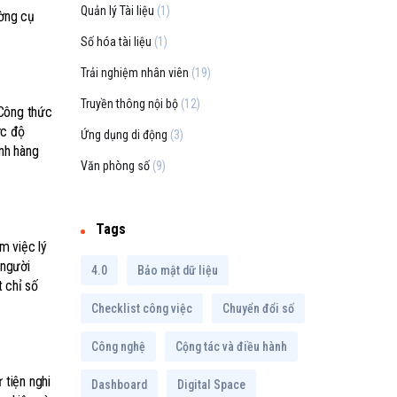
Quản lý Tài liệu
(1)
ường cụ
Số hóa tài liệu
(1)
Trải nghiệm nhân viên
(19)
Truyền thông nội bộ
(12)
 Công thức
ức độ
Ứng dụng di động
(3)
ành hàng
Văn phòng số
(9)
Tags
m việc lý
 người
4.0
Bảo mật dữ liệu
t chỉ số
Checklist công việc
Chuyển đổi số
Công nghệ
Cộng tác và điều hành
 tiện nghi
Dashboard
Digital Space