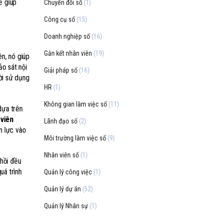
ẽ giúp
Chuyển đổi số
(1)
Công cụ số
(15)
Doanh nghiệp số
(16)
Gắn kết nhân viên
(19)
n, nó giúp
ảo sát nội
Giải pháp số
(16)
ời sử dụng
HR
(1)
Không gian làm việc số
(11)
dựa trên
 viên
Lãnh đạo số
(2)
n lực vào
Môi trường làm việc số
(9)
Nhân viên số
(1)
 hồi đều
uá trình
Quản lý công việc
(1)
Quản lý dự án
(52)
Quản lý Nhân sự
(1)