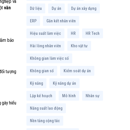
 nghiệp và
một
văn
Dữ liệu
Dự án
Dự án xây dựng
ERP
Gắn kết nhân viên
Hiệu suất làm việc
HR
HR Tech
 đảm bảo
Hài lòng nhân viên
Kho vật tư
Không gian làm việc số
Không gian số
Kiểm soát dự án
 đối tượng
Kỹ năng
Kỹ năng dự án
Lập kế hoạch
Mô hình
Nhân sự
g gây hiểu
Năng suất lao động
Nền tảng cộng tác