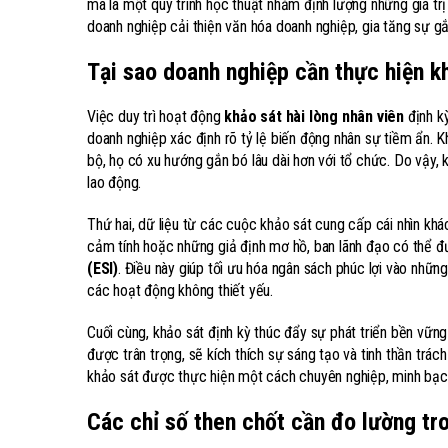
mà là một quy trình học thuật nhằm định lượng những giá trị
doanh nghiệp cải thiện văn hóa doanh nghiệp, gia tăng sự gắ
Tại sao doanh nghiệp cần thực hiện kh
Việc duy trì hoạt động
khảo sát hài lòng nhân viên
định kỳ
doanh nghiệp xác định rõ tỷ lệ biến động nhân sự tiềm ẩn. 
bộ, họ có xu hướng gắn bó lâu dài hơn với tổ chức. Do vậy,
lao động.
Thứ hai, dữ liệu từ các cuộc khảo sát cung cấp cái nhìn khá
cảm tính hoặc những giả định mơ hồ, ban lãnh đạo có thể đư
(ESI)
. Điều này giúp tối ưu hóa ngân sách phúc lợi vào nhữn
các hoạt động không thiết yếu.
Cuối cùng, khảo sát định kỳ thúc đẩy sự phát triển bền vữn
được trân trọng, sẽ kích thích sự sáng tạo và tinh thần trá
khảo sát được thực hiện một cách chuyên nghiệp, minh bạch
Các chỉ số then chốt cần đo lường tr