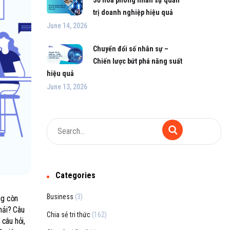
trị doanh nghiệp hiệu quả
June 14, 2026
Chuyển đổi số nhân sự –
Chiến lược bứt phá năng suất
hiệu quả
June 13, 2026
Categories
Business
(3)
ng còn
hải? Câu
Chia sẻ tri thức
(162)
câu hỏi,