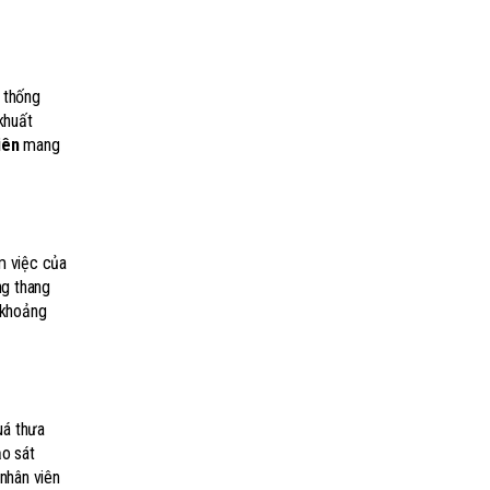
ệ thống
khuất
iên
mang
àm việc của
ng thang
 khoảng
uá thưa
ảo sát
nhân viên