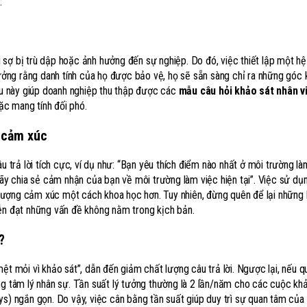
:
ỗi sợ bị trù dập hoặc ảnh hưởng đến sự nghiệp. Do đó, việc thiết lập một h
 tưởng rằng danh tính của họ được bảo vệ, họ sẽ sẵn sàng chỉ ra những góc 
iều này giúp doanh nghiệp thu thập được các
mẫu câu hỏi khảo sát nhân v
oặc mang tính đối phó.
t cảm xúc
u trả lời tích cực, ví dụ như: “Bạn yêu thích điểm nào nhất ở môi trường l
Hãy chia sẻ cảm nhận của bạn về môi trường làm việc hiện tại”. Việc sử dụ
nh lượng cảm xúc một cách khoa học hơn. Tuy nhiên, đừng quên để lại những
iễn đạt những vấn đề không nằm trong kịch bản.
?
ệt mỏi vì khảo sát”, dẫn đến giảm chất lượng câu trả lời. Ngược lại, nếu q
ng tâm lý nhân sự. Tần suất lý tưởng thường là 2 lần/năm cho các cuộc kh
ys) ngắn gọn. Do vậy, việc cân bằng tần suất giúp duy trì sự quan tâm của 