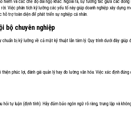
ảo hiểm và các chế độ đãi ngộ khác. Ngoài ra, sự tương tác giữa các đồng
h rời. Việc phân tích kỹ lưỡng các yếu tố này giúp doanh nghiệp xây dựng 
hỗ trợ toàn diện để phát triển sự nghiệp cá nhân.
nội bộ chuyên nghiệp
ự chuẩn bị kỹ lưỡng về cả mặt kỹ thuật lẫn tâm lý. Quy trình dưới đây giúp
 thiện phúc lợi, đánh giá quản lý hay đo lường văn hóa. Việc xác định đúng
 hỏi tự luận (định tính). Hãy đảm bảo ngôn ngữ rõ ràng, trung lập và khôn