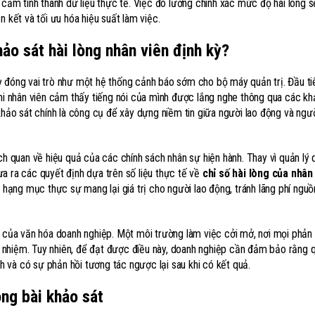
 cảm tính thành dữ liệu thực tế. Việc đo lường chính xác mức độ hài lòng s
n kết và tối ưu hóa hiệu suất làm việc.
ảo sát hài lòng nhân viên định kỳ?
 đóng vai trò như một hệ thống cảnh báo sớm cho bộ máy quản trị. Đầu tiê
Khi nhân viên cảm thấy tiếng nói của mình được lắng nghe thông qua các kh
 khảo sát chính là công cụ để xây dựng niềm tin giữa người lao động và ngư
ch quan về hiệu quả của các chính sách nhân sự hiện hành. Thay vì quản lý 
a ra các quyết định dựa trên số liệu thực tế về
chỉ số hài lòng của nhân
g hạng mục thực sự mang lại giá trị cho người lao động, tránh lãng phí nguồ
g của văn hóa doanh nghiệp. Một môi trường làm việc cởi mở, nơi mọi phản
ch nhiệm. Tuy nhiên, để đạt được điều này, doanh nghiệp cần đảm bảo rằng q
 và có sự phản hồi tương tác ngược lại sau khi có kết quả.
ong bài khảo sát