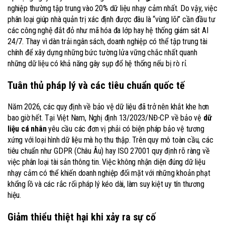
nghiệp thường tập trung vào 20% dữ liệu nhạy cảm nhất. Do vậy, việc
phân loại giúp nhà quản trị xác định được đâu là “vùng lõi” cần đầu tư
các công nghệ đắt đỏ như mã hóa đa lớp hay hệ thống giám sát AI
24/7. Thay vì dàn trải ngân sách, doanh nghiệp có thể tập trung tài
chính để xây dựng những bức tường lửa vững chắc nhất quanh
những dữ liệu có khả năng gây sụp đổ hệ thống nếu bị rò rỉ.
Tuân thủ pháp lý và các tiêu chuẩn quốc tế
Năm 2026, các quy định về bảo vệ dữ liệu đã trở nên khắt khe hơn
bao giờ hết. Tại Việt Nam, Nghị định 13/2023/NĐ-CP về bảo vệ
dữ
liệu cá nhân
yêu cầu các đơn vị phải có biện pháp bảo vệ tương
xứng với loại hình dữ liệu mà họ thu thập. Trên quy mô toàn cầu, các
tiêu chuẩn như GDPR (Châu Âu) hay ISO 27001 quy định rõ ràng về
việc phân loại tài sản thông tin. Việc không nhận diện đúng dữ liệu
nhạy cảm có thể khiến doanh nghiệp đối mặt với những khoản phạt
khổng lồ và các rắc rối pháp lý kéo dài, làm suy kiệt uy tín thương
hiệu.
Giảm thiểu thiệt hại khi xảy ra sự cố