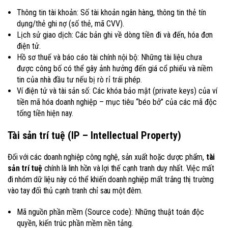
Thông tin tài khoản: Số tài khoản ngân hàng, thông tin thẻ tín
dụng/thẻ ghi nợ (số thẻ, mã CVV).
Lịch sử giao dịch: Các bản ghi về dòng tiền đi và đến, hóa đơn
điện tử.
Hồ sơ thuế và báo cáo tài chính nội bộ: Những tài liệu chưa
được công bố có thể gây ảnh hưởng đến giá cổ phiếu và niềm
tin của nhà đầu tư nếu bị rò rỉ trái phép.
Ví điện tử và tài sản số: Các khóa bảo mật (private keys) của ví
tiền mã hóa doanh nghiệp – mục tiêu “béo bở” của các mã độc
tống tiền hiện nay.
Tài sản trí tuệ (IP – Intellectual Property)
Đối với các doanh nghiệp công nghệ, sản xuất hoặc dược phẩm,
tài
sản trí tuệ
chính là linh hồn và lợi thế cạnh tranh duy nhất. Việc mất
đi nhóm dữ liệu này có thể khiến doanh nghiệp mất trắng thị trường
vào tay đối thủ cạnh tranh chỉ sau một đêm.
Mã nguồn phần mềm (Source code): Những thuật toán độc
quyền, kiến trúc phần mềm nền tảng.