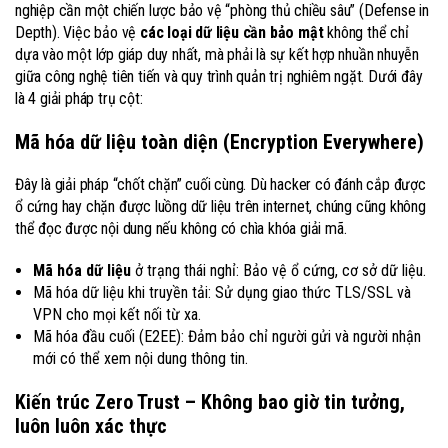
nghiệp cần một chiến lược bảo vệ “phòng thủ chiều sâu” (Defense in
Depth). Việc bảo vệ
các loại dữ liệu cần bảo mật
không thể chỉ
dựa vào một lớp giáp duy nhất, mà phải là sự kết hợp nhuần nhuyễn
giữa công nghệ tiên tiến và quy trình quản trị nghiêm ngặt. Dưới đây
là 4 giải pháp trụ cột:
Mã hóa dữ liệu toàn diện (Encryption Everywhere)
Đây là giải pháp “chốt chặn” cuối cùng. Dù hacker có đánh cắp được
ổ cứng hay chặn được luồng dữ liệu trên internet, chúng cũng không
thể đọc được nội dung nếu không có chìa khóa giải mã.
Mã hóa dữ liệu
ở trạng thái nghỉ: Bảo vệ ổ cứng, cơ sở dữ liệu.
Mã hóa dữ liệu khi truyền tải: Sử dụng giao thức TLS/SSL và
VPN cho mọi kết nối từ xa.
Mã hóa đầu cuối (E2EE): Đảm bảo chỉ người gửi và người nhận
mới có thể xem nội dung thông tin.
Kiến trúc Zero Trust – Không bao giờ tin tưởng,
luôn luôn xác thực