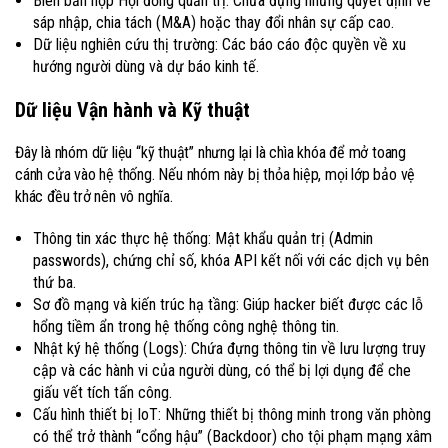
Biên bản họp Hội đồng quản trị: Chứa đựng những quyết định về
sáp nhập, chia tách (M&A) hoặc thay đổi nhân sự cấp cao.
Dữ liệu nghiên cứu thị trường: Các báo cáo độc quyền về xu
hướng người dùng và dự báo kinh tế.
Dữ liệu Vận hành và Kỹ thuật
Đây là nhóm dữ liệu “kỹ thuật” nhưng lại là chìa khóa để mở toang
cánh cửa vào hệ thống. Nếu nhóm này bị thỏa hiệp, mọi lớp bảo vệ
khác đều trở nên vô nghĩa.
Thông tin xác thực hệ thống: Mật khẩu quản trị (Admin
passwords), chứng chỉ số, khóa API kết nối với các dịch vụ bên
thứ ba.
Sơ đồ mạng và kiến trúc hạ tầng: Giúp hacker biết được các lỗ
hổng tiềm ẩn trong hệ thống công nghệ thông tin.
Nhật ký hệ thống (Logs): Chứa đựng thông tin về lưu lượng truy
cập và các hành vi của người dùng, có thể bị lợi dụng để che
giấu vết tích tấn công.
Cấu hình thiết bị IoT: Những thiết bị thông minh trong văn phòng
có thể trở thành “cổng hậu” (Backdoor) cho tội phạm mạng xâm