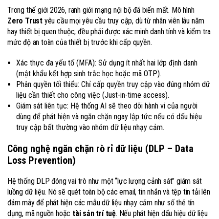
Trong thế giới 2026, ranh giới mạng nội bộ đã biến mất. Mô hình
Zero Trust
yêu cầu mọi yêu cầu truy cập, dù từ nhân viên lâu năm
hay thiết bị quen thuộc, đều phải được xác minh danh tính và kiểm tra
mức độ an toàn của thiết bị trước khi cấp quyền.
Xác thực đa yếu tố (MFA): Sử dụng ít nhất hai lớp định danh
(mật khẩu kết hợp sinh trắc học hoặc mã OTP).
Phân quyền tối thiểu: Chỉ cấp quyền truy cập vào đúng nhóm dữ
liệu cần thiết cho công việc (Just-in-time access).
Giám sát liên tục: Hệ thống AI sẽ theo dõi hành vi của người
dùng để phát hiện và ngăn chặn ngay lập tức nếu có dấu hiệu
truy cập bất thường vào nhóm dữ liệu nhạy cảm.
Công nghệ ngăn chặn rò rỉ dữ liệu (DLP – Data
Loss Prevention)
Hệ thống DLP đóng vai trò như một “lực lượng cảnh sát” giám sát
luồng dữ liệu. Nó sẽ quét toàn bộ các email, tin nhắn và tệp tin tải lên
đám mây để phát hiện các mẫu dữ liệu nhạy cảm như số thẻ tín
dụng, mã nguồn hoặc
tài sản trí tuệ
. Nếu phát hiện dấu hiệu dữ liệu