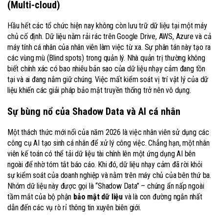
(Multi-cloud)
Hầu hết các tổ chức hiện nay không còn lưu trữ dữ liệu tại một máy
chủ cố định. Dữ liệu nằm rải rác trên Google Drive, AWS, Azure và cả
máy tính cá nhân của nhân viên làm việc từ xa. Sự phân tán này tạo ra
các vùng mù (Blind spots) trong quản lý. Nhà quản trị thường không
biết chính xác có bao nhiêu bản sao của dữ liệu nhạy cảm đang tồn
tại và ai đang nắm giữ chúng. Việc mất kiểm soát vị trí vật lý của dữ
liệu khiến các giải pháp bảo mật truyền thống trở nên vô dụng.
Sự bùng nổ của Shadow Data và AI cá nhân
Một thách thức mới nổi của năm 2026 là việc nhân viên sử dụng các
công cụ AI tạo sinh cá nhân để xử lý công việc. Chẳng hạn, một nhân
viên kế toán có thể tải dữ liệu tài chính lên một ứng dụng AI bên
ngoài để nhờ tóm tắt báo cáo. Khi đó, dữ liệu nhạy cảm đã rời khỏi
sự kiểm soát của doanh nghiệp và nằm trên máy chủ của bên thứ ba.
Nhóm dữ liệu này được gọi là “Shadow Data” – chúng ẩn nấp ngoài
tầm mắt của bộ phận
bảo mật dữ liệu
và là con đường ngắn nhất
dẫn đến các vụ rò rỉ thông tin xuyên biên giới.