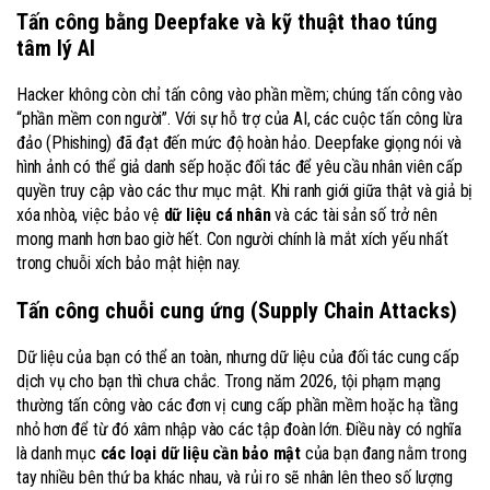
Tấn công bằng Deepfake và kỹ thuật thao túng
tâm lý AI
Hacker không còn chỉ tấn công vào phần mềm; chúng tấn công vào
“phần mềm con người”. Với sự hỗ trợ của AI, các cuộc tấn công lừa
đảo (Phishing) đã đạt đến mức độ hoàn hảo. Deepfake giọng nói và
hình ảnh có thể giả danh sếp hoặc đối tác để yêu cầu nhân viên cấp
quyền truy cập vào các thư mục mật. Khi ranh giới giữa thật và giả bị
xóa nhòa, việc bảo vệ
dữ liệu cá nhân
và các tài sản số trở nên
mong manh hơn bao giờ hết. Con người chính là mắt xích yếu nhất
trong chuỗi xích bảo mật hiện nay.
Tấn công chuỗi cung ứng (Supply Chain Attacks)
Dữ liệu của bạn có thể an toàn, nhưng dữ liệu của đối tác cung cấp
dịch vụ cho bạn thì chưa chắc. Trong năm 2026, tội phạm mạng
thường tấn công vào các đơn vị cung cấp phần mềm hoặc hạ tầng
nhỏ hơn để từ đó xâm nhập vào các tập đoàn lớn. Điều này có nghĩa
là danh mục
các loại dữ liệu cần bảo mật
của bạn đang nằm trong
tay nhiều bên thứ ba khác nhau, và rủi ro sẽ nhân lên theo số lượng