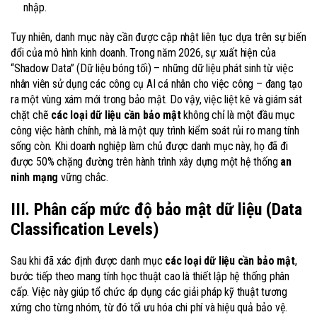
nhập.
Tuy nhiên, danh mục này cần được cập nhật liên tục dựa trên sự biến
đổi của mô hình kinh doanh. Trong năm 2026, sự xuất hiện của
“Shadow Data” (Dữ liệu bóng tối) – những dữ liệu phát sinh từ việc
nhân viên sử dụng các công cụ AI cá nhân cho việc công – đang tạo
ra một vùng xám mới trong bảo mật. Do vậy, việc liệt kê và giám sát
chặt chẽ
các loại dữ liệu cần bảo mật
không chỉ là một đầu mục
công việc hành chính, mà là một quy trình kiểm soát rủi ro mang tính
sống còn. Khi doanh nghiệp làm chủ được danh mục này, họ đã đi
được 50% chặng đường trên hành trình xây dựng một hệ thống
an
ninh mạng
vững chắc.
III. Phân cấp mức độ bảo mật dữ liệu (Data
Classification Levels)
Sau khi đã xác định được danh mục
các loại dữ liệu cần bảo mật
,
bước tiếp theo mang tính học thuật cao là thiết lập hệ thống phân
cấp. Việc này giúp tổ chức áp dụng các giải pháp kỹ thuật tương
xứng cho từng nhóm, từ đó tối ưu hóa chi phí và hiệu quả bảo vệ.