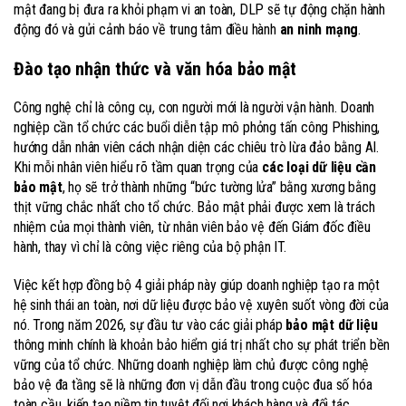
mật đang bị đưa ra khỏi phạm vi an toàn, DLP sẽ tự động chặn hành
động đó và gửi cảnh báo về trung tâm điều hành
an ninh mạng
.
Đào tạo nhận thức và văn hóa bảo mật
Công nghệ chỉ là công cụ, con người mới là người vận hành. Doanh
nghiệp cần tổ chức các buổi diễn tập mô phỏng tấn công Phishing,
hướng dẫn nhân viên cách nhận diện các chiêu trò lừa đảo bằng AI.
Khi mỗi nhân viên hiểu rõ tầm quan trọng của
các loại dữ liệu cần
bảo mật
, họ sẽ trở thành những “bức tường lửa” bằng xương bằng
thịt vững chắc nhất cho tổ chức. Bảo mật phải được xem là trách
nhiệm của mọi thành viên, từ nhân viên bảo vệ đến Giám đốc điều
hành, thay vì chỉ là công việc riêng của bộ phận IT.
Việc kết hợp đồng bộ 4 giải pháp này giúp doanh nghiệp tạo ra một
hệ sinh thái an toàn, nơi dữ liệu được bảo vệ xuyên suốt vòng đời của
nó. Trong năm 2026, sự đầu tư vào các giải pháp
bảo mật dữ liệu
thông minh chính là khoản bảo hiểm giá trị nhất cho sự phát triển bền
vững của tổ chức. Những doanh nghiệp làm chủ được công nghệ
bảo vệ đa tầng sẽ là những đơn vị dẫn đầu trong cuộc đua số hóa
toàn cầu, kiến tạo niềm tin tuyệt đối nơi khách hàng và đối tác.