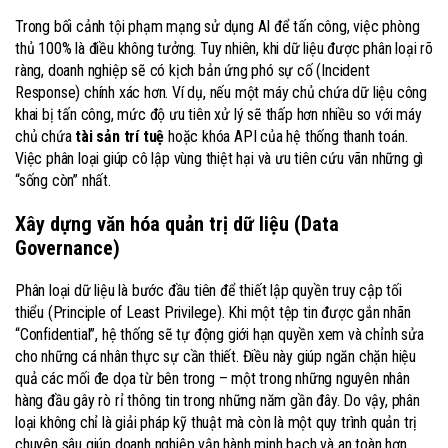
Trong bối cảnh tội phạm mạng sử dụng AI để tấn công, việc phòng
thủ 100% là điều không tưởng. Tuy nhiên, khi dữ liệu được phân loại rõ
ràng, doanh nghiệp sẽ có kịch bản ứng phó sự cố (Incident
Response) chính xác hơn. Ví dụ, nếu một máy chủ chứa dữ liệu công
khai bị tấn công, mức độ ưu tiên xử lý sẽ thấp hơn nhiều so với máy
chủ chứa
tài sản trí tuệ
hoặc khóa API của hệ thống thanh toán.
Việc phân loại giúp cô lập vùng thiệt hại và ưu tiên cứu vãn những gì
“sống còn” nhất.
Xây dựng văn hóa quản trị dữ liệu (Data
Governance)
Phân loại dữ liệu là bước đầu tiên để thiết lập quyền truy cập tối
thiểu (Principle of Least Privilege). Khi một tệp tin được gắn nhãn
“Confidential”, hệ thống sẽ tự động giới hạn quyền xem và chỉnh sửa
cho những cá nhân thực sự cần thiết. Điều này giúp ngăn chặn hiệu
quả các mối đe dọa từ bên trong – một trong những nguyên nhân
hàng đầu gây rò rỉ thông tin trong những năm gần đây. Do vậy, phân
loại không chỉ là giải pháp kỹ thuật mà còn là một quy trình quản trị
chuyên sâu giúp doanh nghiệp vận hành minh bạch và an toàn hơn.