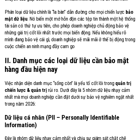
Phân loại dữ liệu chính là “la bàn” dẫn đường cho mọi chiến lược
bảo
mật dữ liệu
. Nó biến một mớ hỗn độn các tệp tin thành một hệ thống
tài sản có thứ tự ưu tiên, cho phép doanh nghiệp chủ động bảo vệ
những giá trị cốt lõi nhất trước mọi biến động. Nếu không hiểu rõ
mình đang bảo vệ cái gì, doanh nghiệp sẽ mãi mãi ở thế bị động trong
cuộc chiến an ninh mạng đầy cam go
II. Danh mục các loại dữ liệu cần bảo mật
hàng đầu hiện nay
Việc nhận diện danh mục “sống còn” là yếu tố cốt lõi trong
quản trị
chiến lược & quản trị
rủi ro. Dưới đây là 5 nhóm dữ liệu nhạy cảm
nhất mà mọi doanh nghiệp cần đặt dưới sự bảo vệ nghiêm ngặt nhất
trong năm 2026:
Dữ liệu cá nhân (PII – Personally Identifiable
Information)
Đây là nhóm dữ liệu nhạy cảm nhất và chịu sự giám sát chặt chẽ