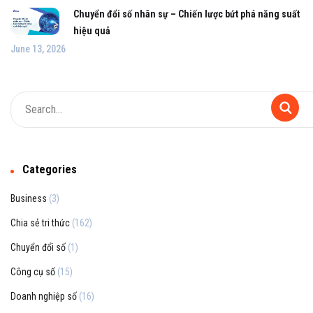
Chuyển đổi số nhân sự – Chiến lược bứt phá năng suất
hiệu quả
June 13, 2026
Categories
Business
(3)
Chia sẻ tri thức
(162)
Chuyển đổi số
(1)
Công cụ số
(15)
Doanh nghiệp số
(16)