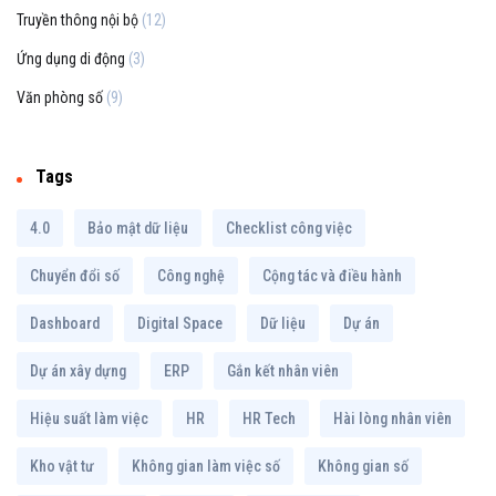
Truyền thông nội bộ
(12)
Ứng dụng di động
(3)
Văn phòng số
(9)
Tags
4.0
Bảo mật dữ liệu
Checklist công việc
Chuyển đổi số
Công nghệ
Cộng tác và điều hành
Dashboard
Digital Space
Dữ liệu
Dự án
Dự án xây dựng
ERP
Gắn kết nhân viên
Hiệu suất làm việc
HR
HR Tech
Hài lòng nhân viên
Kho vật tư
Không gian làm việc số
Không gian số