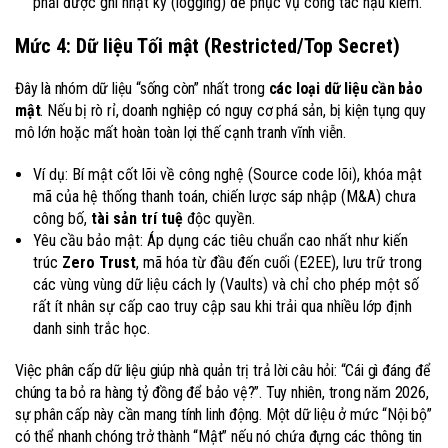
phải được ghi nhật ký (logging) để phục vụ công tác hậu kiểm.
Mức 4: Dữ liệu Tối mật (Restricted/Top Secret)
Đây là nhóm dữ liệu “sống còn” nhất trong
các loại dữ liệu cần bảo
mật
. Nếu bị rò rỉ, doanh nghiệp có nguy cơ phá sản, bị kiện tụng quy
mô lớn hoặc mất hoàn toàn lợi thế cạnh tranh vĩnh viễn.
Ví dụ: Bí mật cốt lõi về công nghệ (Source code lõi), khóa mật
mã của hệ thống thanh toán, chiến lược sáp nhập (M&A) chưa
công bố,
tài sản trí tuệ
độc quyền.
Yêu cầu bảo mật: Áp dụng các tiêu chuẩn cao nhất như kiến
trúc
Zero Trust
, mã hóa từ đầu đến cuối (E2EE), lưu trữ trong
các vùng vùng dữ liệu cách ly (Vaults) và chỉ cho phép một số
rất ít nhân sự cấp cao truy cập sau khi trải qua nhiều lớp định
danh sinh trắc học.
Việc phân cấp dữ liệu giúp nhà quản trị trả lời câu hỏi: “Cái gì đáng để
chúng ta bỏ ra hàng tỷ đồng để bảo vệ?”. Tuy nhiên, trong năm 2026,
sự phân cấp này cần mang tính linh động. Một dữ liệu ở mức “Nội bộ”
có thể nhanh chóng trở thành “Mật” nếu nó chứa đựng các thông tin