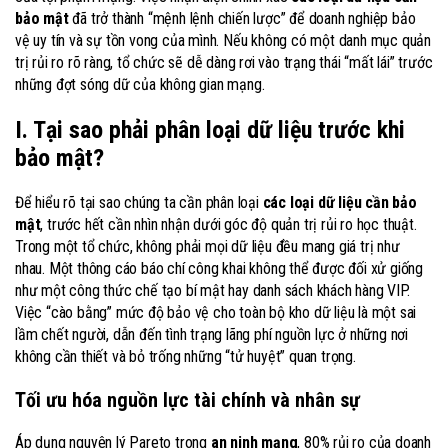
bảo mật
đã trở thành “mệnh lệnh chiến lược” để doanh nghiệp bảo
vệ uy tín và sự tồn vong của mình. Nếu không có một danh mục quản
trị rủi ro rõ ràng, tổ chức sẽ dễ dàng rơi vào trạng thái “mất lái” trước
những đợt sóng dữ của không gian mạng.
I. Tại sao phải phân loại dữ liệu trước khi
bảo mật?
Để hiểu rõ tại sao chúng ta cần phân loại
các loại dữ liệu cần bảo
mật
, trước hết cần nhìn nhận dưới góc độ quản trị rủi ro học thuật.
Trong một tổ chức, không phải mọi dữ liệu đều mang giá trị như
nhau. Một thông cáo báo chí công khai không thể được đối xử giống
như một công thức chế tạo bí mật hay danh sách khách hàng VIP.
Việc “cào bằng” mức độ bảo vệ cho toàn bộ kho dữ liệu là một sai
lầm chết người, dẫn đến tình trạng lãng phí nguồn lực ở những nơi
không cần thiết và bỏ trống những “tử huyệt” quan trọng.
Tối ưu hóa nguồn lực tài chính và nhân sự
Áp dụng nguyên lý Pareto trong
an ninh mạng
, 80% rủi ro của doanh