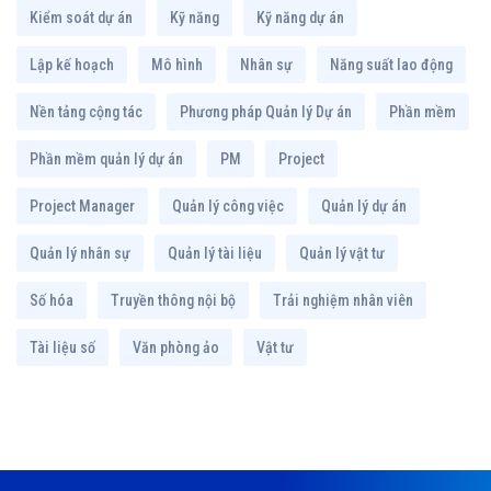
Kiểm soát dự án
Kỹ năng
Kỹ năng dự án
Lập kế hoạch
Mô hình
Nhân sự
Năng suất lao động
Nền tảng cộng tác
Phương pháp Quản lý Dự án
Phần mềm
Phần mềm quản lý dự án
PM
Project
Project Manager
Quản lý công việc
Quản lý dự án
Quản lý nhân sự
Quản lý tài liệu
Quản lý vật tư
Số hóa
Truyền thông nội bộ
Trải nghiệm nhân viên
Tài liệu số
Văn phòng ảo
Vật tư