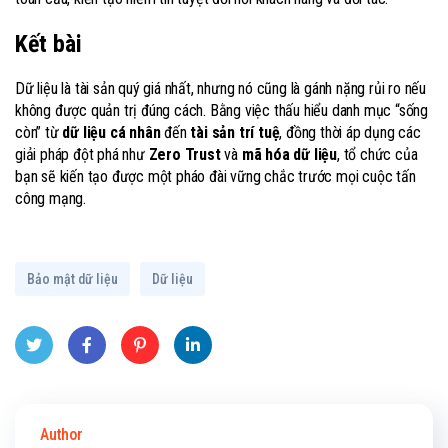
Kết bài
Dữ liệu là tài sản quý giá nhất, nhưng nó cũng là gánh nặng rủi ro nếu
không được quản trị đúng cách. Bằng việc thấu hiểu danh mục “sống
còn” từ
dữ liệu cá nhân
đến
tài sản trí tuệ
, đồng thời áp dụng các
giải pháp đột phá như
Zero Trust
và
mã hóa dữ liệu
, tổ chức của
bạn sẽ kiến tạo được một pháo đài vững chắc trước mọi cuộc tấn
công mạng.
Bảo mật dữ liệu
Dữ liệu
Twitt
Face
Pinte
Linke
er
book
rest
dIn
Author