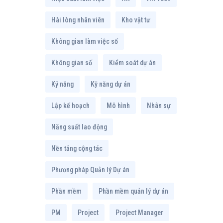
Hài lòng nhân viên
Kho vật tư
Không gian làm việc số
Không gian số
Kiểm soát dự án
Kỹ năng
Kỹ năng dự án
Lập kế hoạch
Mô hình
Nhân sự
Năng suất lao động
Nền tảng cộng tác
Phương pháp Quản lý Dự án
Phần mềm
Phần mềm quản lý dự án
PM
Project
Project Manager