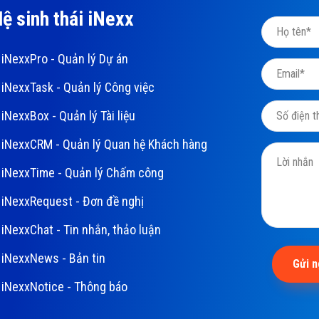
ệ sinh thái iNexx
iNexxPro - Quản lý Dự án
iNexxTask - Quản lý Công việc
iNexxBox - Quản lý Tài liệu
iNexxCRM - Quản lý Quan hệ Khách hàng
iNexxTime - Quản lý Chấm công
iNexxRequest - Đơn đề nghị
iNexxChat - Tin nhắn, thảo luận
iNexxNews - Bản tin
Gửi 
iNexxNotice - Thông báo