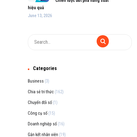
Chiến lược bứt phá năng suất
hiệu quả
June 13, 2026
Categories
Business
(3)
Chia sẻ tri thức
(162)
Chuyển đổi số
(1)
Công cụ số
(15)
Doanh nghiệp số
(16)
Gắn kết nhân viên
(19)