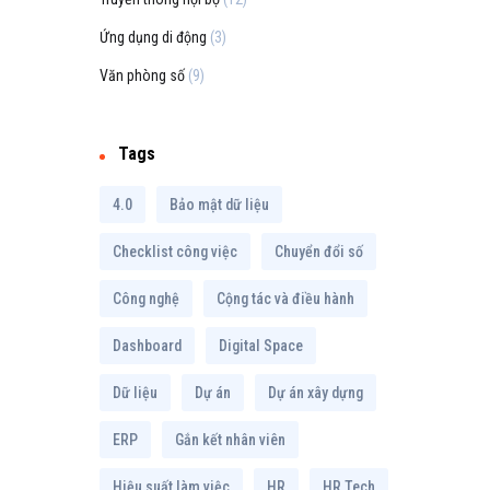
Ứng dụng di động
(3)
Văn phòng số
(9)
Tags
4.0
Bảo mật dữ liệu
Checklist công việc
Chuyển đổi số
Công nghệ
Cộng tác và điều hành
Dashboard
Digital Space
Dữ liệu
Dự án
Dự án xây dựng
ERP
Gắn kết nhân viên
Hiệu suất làm việc
HR
HR Tech